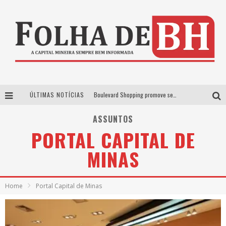
ÚLTIMAS NOTÍCIAS
Boulevard Shopping promove sessões de cinema inclusivas com Moana e Minions & Monstros, dias 25 e 29 de julho
Arena MRV se prepara para receber a 4ª edição do Ore Comigo Music Festival Festival com palco 360º inédito
ASSUNTOS
PORTAL CAPITAL DE
Em julho, Boulevard Shopping sorteia produtos Apple aos clientes do seu Programa de Benefícios
MINAS
VIASHOPPING CELEBRA O DIA DOS PAIS COM AÇÃO COMPROU-GANHOU EXCLUSIVA
Home
Portal Capital de Minas