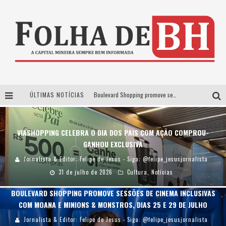
ÚLTIMAS NOTÍCIAS
Boulevard Shopping promove sessões de cinema inclusivas com Moana e Minions & Monstros, dias 25 e 29 de julho
Arena MRV se prepara para receber a 4ª edição do Ore Comigo Music Festival Festival com palco 360º inédito
VIASHOPPING CELEBRA O DIA DOS PAIS COM AÇÃO COMPROU-
Em julho, Boulevard Shopping sorteia produtos Apple aos clientes do seu Programa de Benefícios
GANHOU EXCLUSIVA
VIASHOPPING CELEBRA O DIA DOS PAIS COM AÇÃO COMPROU-GANHOU EXCLUSIVA
Jornalista & Editor: Felipe de Jesus - Siga: @felipe_jesusjornalista
31 de julho de 2026
Cultura
,
Notícias
BOULEVARD SHOPPING PROMOVE SESSÕES DE CINEMA INCLUSIVAS
COM MOANA E MINIONS & MONSTROS, DIAS 25 E 29 DE JULHO
Jornalista & Editor: Felipe de Jesus - Siga: @felipe_jesusjornalista