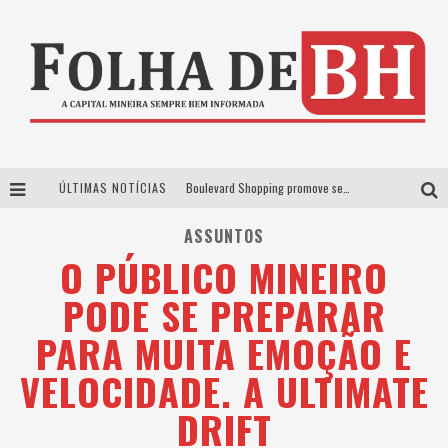
ÚLTIMAS NOTÍCIAS
Boulevard Shopping promove sessões de cinema inclusivas com Moana e Minions & Monstros, dias 25 e 29 de julho
Arena MRV se prepara para receber a 4ª edição do Ore Comigo Music Festival Festival com palco 360º inédito
ASSUNTOS
O PÚBLICO MINEIRO
Em julho, Boulevard Shopping sorteia produtos Apple aos clientes do seu Programa de Benefícios
PODE SE PREPARAR
VIASHOPPING CELEBRA O DIA DOS PAIS COM AÇÃO COMPROU-GANHOU EXCLUSIVA
PARA MUITA EMOÇÃO E
VELOCIDADE. A ULTIMATE
DRIFT