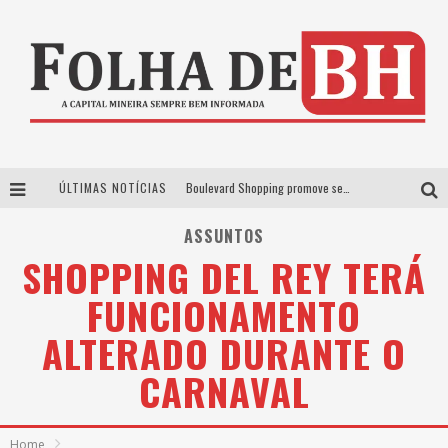
ÚLTIMAS NOTÍCIAS
Boulevard Shopping promove sessões de cinema inclusivas com Moana e Minions & Monstros, dias 25 e 29 de julho
Arena MRV se prepara para receber a 4ª edição do Ore Comigo Music Festival Festival com palco 360º inédito
ASSUNTOS
SHOPPING DEL REY TERÁ
Em julho, Boulevard Shopping sorteia produtos Apple aos clientes do seu Programa de Benefícios
FUNCIONAMENTO
VIASHOPPING CELEBRA O DIA DOS PAIS COM AÇÃO COMPROU-GANHOU EXCLUSIVA
ALTERADO DURANTE O
CARNAVAL
Home