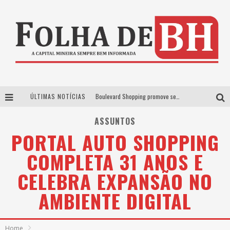
ÚLTIMAS NOTÍCIAS
Boulevard Shopping promove sessões de cinema inclusivas com Moana e Minions & Monstros, dias 25 e 29 de julho
Arena MRV se prepara para receber a 4ª edição do Ore Comigo Music Festival Festival com palco 360º inédito
ASSUNTOS
PORTAL AUTO SHOPPING
Em julho, Boulevard Shopping sorteia produtos Apple aos clientes do seu Programa de Benefícios
COMPLETA 31 ANOS E
VIASHOPPING CELEBRA O DIA DOS PAIS COM AÇÃO COMPROU-GANHOU EXCLUSIVA
CELEBRA EXPANSÃO NO
AMBIENTE DIGITAL
Home