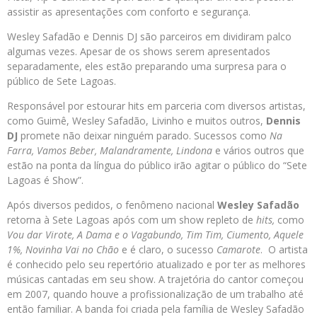
assistir as apresentações com conforto e segurança.
Wesley Safadão e Dennis DJ são parceiros em dividiram palco
algumas vezes. Apesar de os shows serem apresentados
separadamente, eles estão preparando uma surpresa para o
público de Sete Lagoas.
Responsável por estourar hits em parceria com diversos artistas,
como Guimê, Wesley Safadão, Livinho e muitos outros,
Dennis
DJ
promete não deixar ninguém parado. Sucessos como
Na
Farra, Vamos Beber, Malandramente, Lindona
e vários outros que
estão na ponta da língua do público irão agitar o público do “Sete
Lagoas é Show”.
Após diversos pedidos, o fenômeno nacional
Wesley Safadão
retorna à Sete Lagoas após com um show repleto de
hits,
como
Vou dar Virote, A Dama e o Vagabundo, Tim Tim, Ciumento, Aquele
1%, Novinha Vai no Chão
e é claro, o sucesso
Camarote
. O artista
é conhecido pelo seu repertório atualizado e por ter as melhores
músicas cantadas em seu show. A trajetória do cantor começou
em 2007, quando houve a profissionalização de um trabalho até
então familiar. A banda foi criada pela família de Wesley Safadão