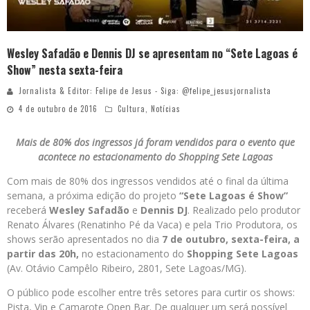
Wesley Safadão e Dennis DJ se apresentam no “Sete Lagoas é
Show” nesta sexta-feira
Jornalista & Editor: Felipe de Jesus - Siga: @felipe_jesusjornalista
4 de outubro de 2016
Cultura
,
Notícias
Mais de 80% dos ingressos já foram vendidos para o evento que
acontece no estacionamento do Shopping Sete Lagoas
Com mais de 80% dos ingressos vendidos até o final da última
semana, a próxima edição do projeto
“Sete Lagoas é Show”
receberá
Wesley Safadão
e
Dennis DJ
. Realizado pelo produtor
Renato Álvares (Renatinho Pé da Vaca) e pela Trio Produtora, os
shows serão apresentados no dia
7 de outubro, sexta-feira, a
partir das 20h,
no estacionamento do
Shopping Sete Lagoas
(Av. Otávio Campêlo Ribeiro, 2801, Sete Lagoas/MG).
O público pode escolher entre três setores para curtir os shows:
Pista, Vip e Camarote Open Bar. De qualquer um será possível