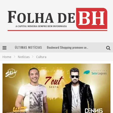
ÚLTIMAS NOTÍCIAS
Boulevard Shopping promove sessões de cinema inclusivas com Moana e Minions & Monstros, dias 25 e 29 de julho
Home
Notícias
Cultura
Arena MRV se prepara para receber a 4ª edição do Ore Comigo Music Festival Festival com palco 360º inédito
Em julho, Boulevard Shopping sorteia produtos Apple aos clientes do seu Programa de Benefícios
VIASHOPPING CELEBRA O DIA DOS PAIS COM AÇÃO COMPROU-GANHOU EXCLUSIVA