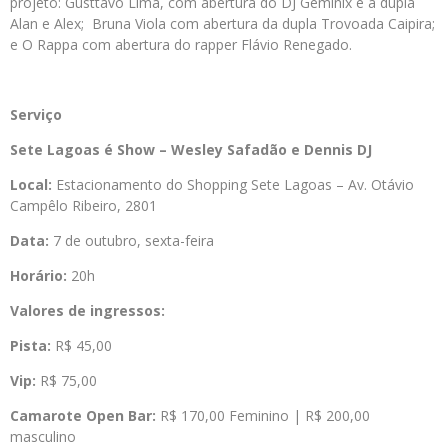
projeto: Gusttavo Lima, com abertura do DJ Geminix e a dupla
Alan e Alex; Bruna Viola com abertura da dupla Trovoada Caipira;
e O Rappa com abertura do rapper Flávio Renegado.
Serviço
Sete Lagoas é Show – Wesley Safadão e Dennis DJ
Local:
Estacionamento do Shopping Sete Lagoas – Av. Otávio
Campêlo Ribeiro, 2801
Data:
7 de outubro, sexta-feira
Horário:
20h
Valores de ingressos:
Pista:
R$ 45,00
Vip:
R$ 75,00
Camarote Open Bar:
R$ 170,00 Feminino | R$ 200,00
masculino