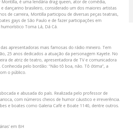
 Montilla, é uma lendária drag queen, ator de comédia,
 e dançarino brasileiro, considerado um dos maiores artistas
os de carreira, Montilla participou de diversas peças teatrais,
oates gays de São Paulo e de fazer participações em
o humorístico Toma Lá, Dá Cá.
das apresentadoras mais famosas do rádio mineiro. Tem
são, 25 anos dedicados a atuação da personagem Kayete. No
reira de atriz de teatro, apresentadora de TV e comunicadora
Conhecida pelo bordão: “Não tô boa, não. Tô ótima”, a
com o público.
bocada e abusada do país. Realizada pelo professor de
carioca, com números cheios de humor cáustico e irreverência.
ubes e boates como Galeria Café e Boate 1140, dentre outros.
lárias’ em BH