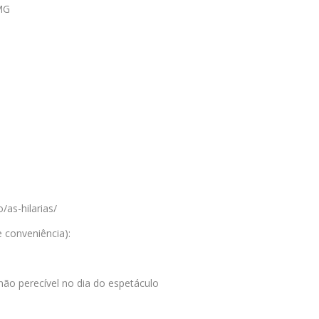
/MG
/as-hilarias/
e conveniência):
não perecível no dia do espetáculo