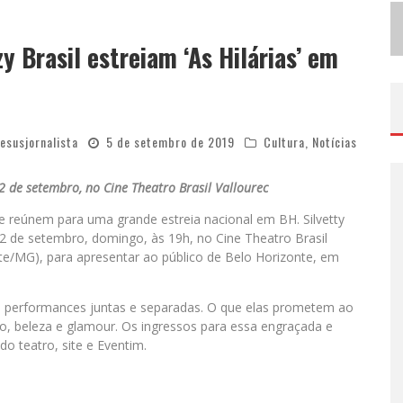
E
M JULHO, BOULEVARD SHOPPING SORTEIA PRODUTOS APPLE AOS CLIENTES DO SEU PROGRAMA DE BENEFÍCIOS
V
IASHOPPING CELEBRA O DIA DOS PAIS COM AÇÃO COMPROU-GANHOU EXCLUSIVA
y Brasil estreiam ‘As Hilárias’ em
jesusjornalista
5 de setembro de 2019
Cultura
,
Notícias
 de setembro, no Cine Theatro Brasil Vallourec
e reúnem para uma grande estreia nacional em BH. Silvetty
 22 de setembro, domingo, às 19h, no Cine Theatro Brasil
te/MG), para apresentar ao público de Belo Horizonte, em
arão performances juntas e separadas. O que elas prometem ao
ão, beleza e glamour. Os ingressos para essa engraçada e
do teatro, site e Eventim.