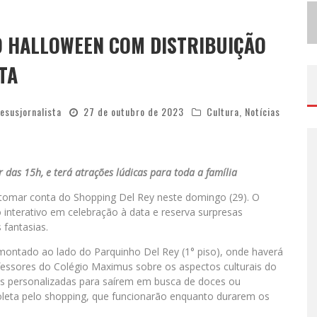
E
M JULHO, BOULEVARD SHOPPING SORTEIA PRODUTOS APPLE AOS CLIENTES DO SEU PROGRAMA DE BENEFÍCIOS
V
IASHOPPING CELEBRA O DIA DOS PAIS COM AÇÃO COMPROU-GANHOU EXCLUSIVA
O HALLOWEEN COM DISTRIBUIÇÃO
TA
jesusjornalista
27 de outubro de 2023
Cultura
,
Notícias
r das 15h, e terá atrações lúdicas para toda a família
 tomar conta do Shopping Del Rey neste domingo (29). O
nterativo em celebração à data e reserva surpresas
 fantasias.
o montado ao lado do Parquinho Del Rey (1° piso), onde haverá
essores do Colégio Maximus sobre os aspectos culturais do
as personalizadas para saírem em busca de doces ou
oleta pelo shopping, que funcionarão enquanto durarem os