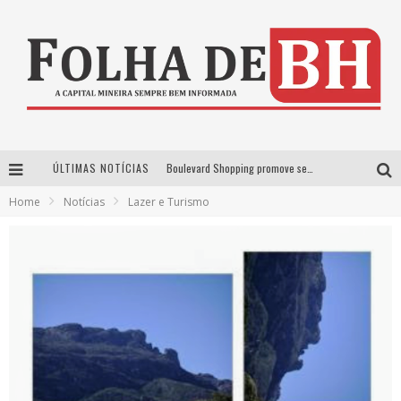
ÚLTIMAS NOTÍCIAS
Boulevard Shopping promove sessões de cinema inclusivas com Moana e Minions & Monstros, dias 25 e 29 de julho
Home
Notícias
Lazer e Turismo
Arena MRV se prepara para receber a 4ª edição do Ore Comigo Music Festival Festival com palco 360º inédito
Em julho, Boulevard Shopping sorteia produtos Apple aos clientes do seu Programa de Benefícios
VIASHOPPING CELEBRA O DIA DOS PAIS COM AÇÃO COMPROU-GANHOU EXCLUSIVA