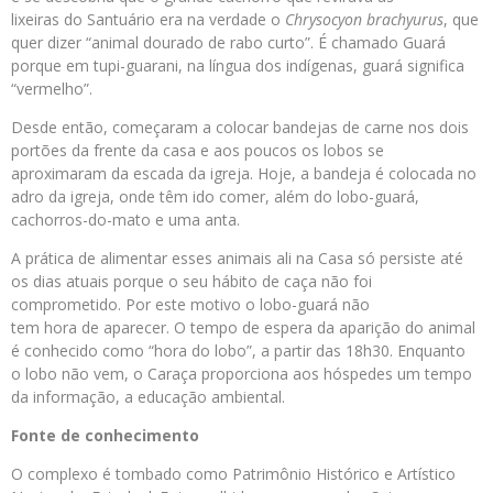
lixeiras do Santuário era na verdade o
Chrysocyon brachyurus
, que
quer dizer “animal dourado de rabo curto”. É chamado Guará
porque em tupi-guarani, na língua dos indígenas, guará significa
“vermelho”.
Desde então, começaram a colocar bandejas de carne nos dois
portões da frente da casa e aos poucos os lobos se
aproximaram da escada da igreja. Hoje, a bandeja é colocada no
adro da igreja, onde têm ido comer, além do lobo-guará,
cachorros-do-mato e uma anta.
A prática de alimentar esses animais ali na Casa só persiste até
os dias atuais porque o seu hábito de caça não foi
comprometido. Por este motivo o lobo-guará não
tem hora de aparecer. O tempo de espera da aparição do animal
é conhecido como “hora do lobo”, a partir das 18h30. Enquanto
o lobo não vem, o Caraça proporciona aos hóspedes um tempo
da informação, a educação ambiental.
Fonte de conhecimento
O complexo é tombado como Patrimônio Histórico e Artístico