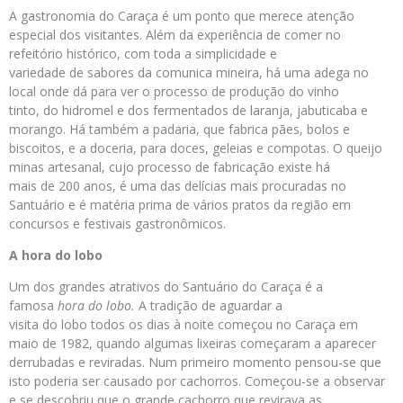
A gastronomia do Caraça é um ponto que merece atenção
especial dos visitantes. Além da experiência de comer no
refeitório histórico, com toda a simplicidade e
variedade de sabores da comunica mineira, há uma adega no
local onde dá para ver o processo de produção do vinho
tinto, do hidromel e dos fermentados de laranja, jabuticaba e
morango. Há também a padaria, que fabrica pães, bolos e
biscoitos, e a doceria, para doces, geleias e compotas. O queijo
minas artesanal, cujo processo de fabricação existe há
mais de 200 anos, é uma das delícias mais procuradas no
Santuário e é matéria prima de vários pratos da região em
concursos e festivais gastronômicos.
A hora do lobo
Um dos grandes atrativos do Santuário do
Caraça é a
famosa
hora do lobo.
A tradição de aguardar a
visita do lobo todos os dias à noite começou no Caraça em
maio de 1982, quando algumas lixeiras começaram a aparecer
derrubadas e reviradas. Num primeiro momento pensou-se que
isto poderia ser causado por cachorros. Começou-se a observar
e se descobriu que o grande cachorro que revirava as