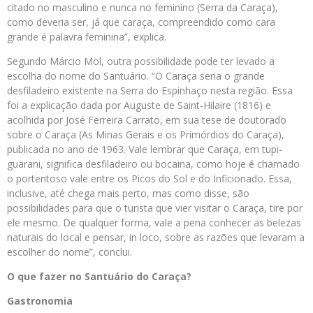
citado no masculino e nunca no feminino (Serra da Caraça),
como deveria ser, já que caraça, compreendido como cara
grande é palavra feminina”, explica.
Segundo Márcio Mol, outra possibilidade pode ter levado a
escolha do nome do Santuário. “O Caraça seria o grande
desfiladeiro existente na Serra do Espinhaço nesta região. Essa
foi a explicação dada por Auguste de Saint-Hilaire (1816) e
acolhida por José Ferreira Carrato, em sua tese de doutorado
sobre o Caraça (As Minas Gerais e os Primórdios do Caraça),
publicada no ano de 1963. Vale lembrar que Caraça, em tupi-
guarani, significa desfiladeiro ou bocaina, como hoje é chamado
o portentoso vale entre os Picos do Sol e do Inficionado. Essa,
inclusive, até chega mais perto, mas como disse, são
possibilidades para que o turista que vier visitar o Caraça, tire por
ele mesmo. De qualquer forma, vale a pena conhecer as belezas
naturais do local e pensar, in loco, sobre as razões que levaram a
escolher do nome”, conclui.
O que fazer no Santuário do Caraça?
Gastronomia