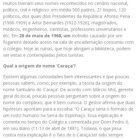
muitos tiveram seus nomes reconhecidos no cenário nacional,
político, civil e religioso: em média 500 padres, 21 bispos, 120
políticos, dos quais dois Presidentes da República: Afonso Pena
(1906-1909) e Artur Bernardes (1922-1926), magistrados,
médicos, engenheiros, cientistas, professores universitários e
etc. Em
28 de maio de 1968, um
incêndio causado por um
fogareiro deixado aceso na sala de encadernação consumiu com
o colégio. Hoje as ruínas, que hoje abrigam a biblioteca, podem
ser vistas e contempladas pelos turistas.
Qual a origem do nome ‘Caraça’?
Existem algumas curiosidades bem interessantes e que poucas
pessoas sabem, como, por exemplo, a teoria da origem do
nome Santuário do ‘Caraça’. De acordo com Márcio Mol, gerente
geral do local, poucas pessoas perguntam sobre a origem do
nome do complexo, que é bem curiosa. O gestor afirma que duas
hipóteses apontam para a escolha. “O Caraça seria o formato de
um rosto humano na Serra do Espinhaço. Essa explicação é
corrente no tempo do Colégio e comentada por Dom Pedro II,
em seu diário (11-13 de abril de 1881). Todavia, o que pesa
contra esta explicação é o fato de o Caraça ter sido sempre