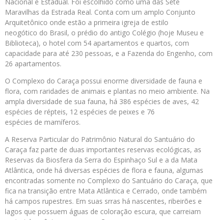
Nacional e Estadual. Foi escolhido como uma das Sete
Maravilhas da Estrada Real. Conta com um amplo Conjunto
Arquitetônico onde estão a primeira igreja de estilo
neogótico do Brasil, o prédio do antigo Colégio (hoje Museu e
Biblioteca), o hotel com 54 apartamentos e quartos, com
capacidade para até 230 pessoas, e a Fazenda do Engenho, com
26 apartamentos.
O Complexo do Caraça possui enorme diversidade de fauna e
flora, com raridades de animais e plantas no meio ambiente. Na
ampla diversidade de sua fauna, há 386 espécies de aves, 42
espécies de répteis, 12 espécies de peixes e 76
espécies de mamíferos.
A Reserva Particular do Patrimônio Natural do Santuário do
Caraça faz parte de duas importantes reservas ecológicas, as
Reservas da Biosfera da Serra do Espinhaço Sul e a da Mata
Atlântica, onde há diversas espécies de flora e fauna, algumas
encontradas somente no Complexo do Santuário do
Caraça, que
fica na transição entre Mata Atlântica e Cerrado, onde também
há campos rupestres. Em suas srras há nascentes, ribeirões e
lagos que possuem águas de coloração escura, que carreiam