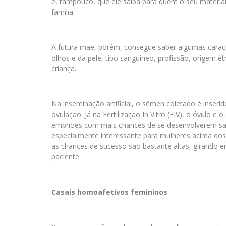
e, tampouco, que ele saiba para quem o seu material 
família.
A futura mãe, porém, consegue saber algumas caract
olhos e da pele, tipo sanguíneo, profissão, origem étn
criança.
Na inseminação artificial, o sêmen coletado é inseri
ovulação. Já na Fertilização In Vitro (FIV), o óvulo e
embriões com mais chances de se desenvolverem são 
especialmente interessante para mulheres acima dos 
as chances de sucesso são bastante altas, girando 
paciente.
Casais homoafetivos femininos