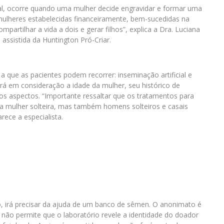
l, ocorre quando uma mulher decide engravidar e formar uma
mulheres estabelecidas financeiramente, bem-sucedidas na
artilhar a vida a dois e gerar filhos”, explica a Dra. Luciana
 assistida da Huntington Pró-Criar.
 que as pacientes podem recorrer: inseminação artificial e
vará em consideração a idade da mulher, seu histórico de
ros aspectos. “Importante ressaltar que os tratamentos para
 mulher solteira, mas também homens solteiros e casais
ece a especialista.
, irá precisar da ajuda de um banco de sêmen. O anonimato é
ira não permite que o laboratório revele a identidade do doador