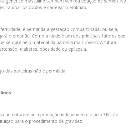
erial genético masculino também vem da doação de sêmen. No
es irá doar os óvulos e carregar o embrião.
rtilidade, é permitida a gestação compartilhada, ou seja,
gará o embrião. Como a idade é um dos principais fatores que
ue se opte pelo material da parceira mais jovem. A futura
tensão, diabetes, obesidade ou epilepsia.
 das parceiras não é permitida.
linos
 que optarem pela produção independente e pela FIV irão
ituição para o procedimento de gravidez.