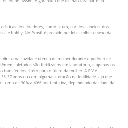
foi doado. Assim, é garantido que ele não fará parte da
erísticas dos doadores, como altura, cor dos cabelos, dos
ica e hobby. No Brasil, é proibido por lei escolher o sexo da
do direto na cavidade uterina da mulher durante o período de
 o sêmen coletados são fertilizados em laboratório, e apenas os
transferidos direto para o útero da mulher. A FIV é
36-37 anos ou com alguma alteração na fertilidade – já que
em torno de 30% a 40% por tentativa, dependendo da idade da