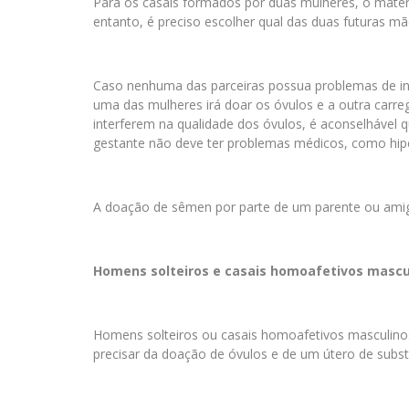
Para os casais formados por duas mulheres, o mat
entanto, é preciso escolher qual das duas futuras mã
Caso nenhuma das parceiras possua problemas de infe
uma das mulheres irá doar os óvulos e a outra carre
interferem na qualidade dos óvulos, é aconselhável q
gestante não deve ter problemas médicos, como hiper
A doação de sêmen por parte de um parente ou amigo
Homens solteiros e casais homoafetivos mascu
Homens solteiros ou casais homoafetivos masculinos
precisar da doação de óvulos e de um útero de subst