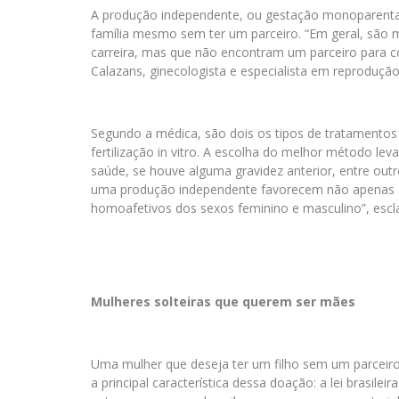
A produção independente, ou gestação monoparenta
família mesmo sem ter um parceiro. “Em geral, são 
carreira, mas que não encontram um parceiro para comp
Calazans, ginecologista e especialista em reprodução
Segundo a médica, são dois os tipos de tratamentos a
fertilização in vitro. A escolha do melhor método le
saúde, se houve alguma gravidez anterior, entre out
uma produção independente favorecem não apenas a
homoafetivos dos sexos feminino e masculino”, esclar
Mulheres solteiras que querem ser mães
Uma mulher que deseja ter um filho sem um parceiro
a principal característica dessa doação: a lei brasile