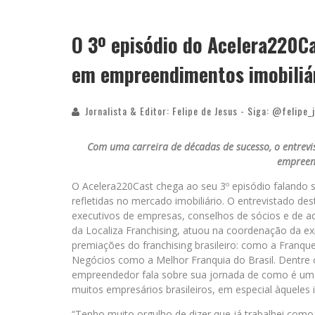
O 3º episódio do Acelera220Ca
em empreendimentos imobiliá
Jornalista & Editor: Felipe de Jesus - Siga: @felipe_
Com uma carreira de décadas de sucesso, o entrev
empreen
O Acelera220Cast chega ao seu 3º episódio falando
refletidas no mercado imobiliário. O entrevistado des
executivos de empresas, conselhos de sócios e de adm
da Localiza Franchising, atuou na coordenação da e
premiações do franchising brasileiro: como a Fran
Negócios como a Melhor Franquia do Brasil. Dentre o
empreendedor fala sobre sua jornada de como é um 
muitos empresários brasileiros, em especial àqueles 
“Tenho muito orgulho de dizer que já trabalhei como o