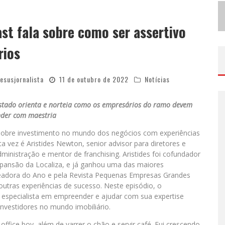
E
M JULHO, BOULEVARD SHOPPING SORTEIA PRODUTOS APPLE AOS CLIENTES DO SEU PROGRAMA DE BENEFÍCIOS
V
IASHOPPING CELEBRA O DIA DOS PAIS COM AÇÃO COMPROU-GANHOU EXCLUSIVA
st fala sobre como ser assertivo
rios
jesusjornalista
11 de outubro de 2022
Notícias
istado orienta e norteia como os empresários do ramo devem
der com maestria
 sobre investimento no mundo dos negócios com experiências
ta vez é Aristides Newton, senior advisor para diretores e
inistração e mentor de franchising. Aristides foi cofundador
xpansão da Localiza, e já ganhou uma das maiores
queadora do Ano e pela Revista Pequenas Empresas Grandes
utras experiências de sucesso. Neste episódio, o
especialista em empreender e ajudar com sua expertise
investidores no mundo imobiliário.
ffice boy, além de varrer o chão e servir café. Fui crescendo