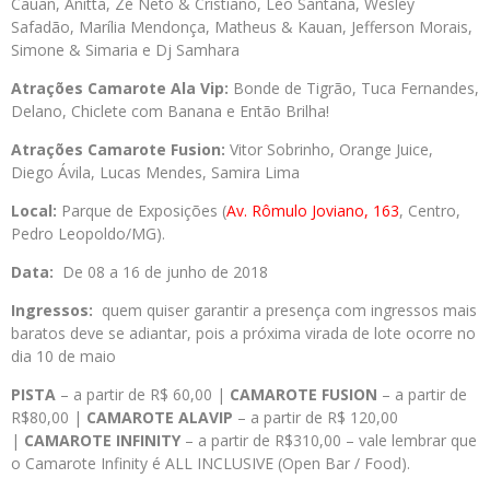
Cauan, Anitta, Zé Neto & Cristiano, Léo Santana, Wesley
Safadão, Marília Mendonça, Matheus & Kauan, Jefferson Morais,
Simone & Simaria e Dj Samhara
Atrações Camarote Ala Vip:
Bonde de Tigrão, Tuca Fernandes,
Delano, Chiclete com Banana e Então Brilha!
Atrações Camarote Fusion:
Vitor Sobrinho, Orange Juice,
Diego Ávila, Lucas Mendes, Samira Lima
Local:
Parque de Exposições (
Av. Rômulo Joviano, 163
, Centro,
Pedro Leopoldo/MG).
Data:
De 08 a 16 de junho de 2018
Ingressos:
quem quiser garantir a presença com ingressos mais
baratos deve se adiantar, pois a próxima virada de lote ocorre no
dia 10 de maio
PISTA
– a partir de R$ 60,00 |
CAMAROTE FUSION
– a partir de
R$80,00 |
CAMAROTE ALAVIP
– a partir de R$ 120,00
|
CAMAROTE INFINITY
– a partir de R$310,00 – vale lembrar que
o Camarote Infinity é ALL INCLUSIVE (Open Bar / Food).