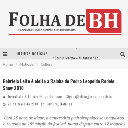
ÚLTIMAS NOTÍCIAS
“Sorriso Maroto – As Antigas” abre vendas de ingressos em Belo Horizonte
Home
Notícias
Cultura
Imposto de Renda Pessoa Jurídica: Orientações essenciais para o mês de Julho
Matheus & Kauan apresentam o evento Praiou em Belo Horizonte pela primeira vez
Gabriela Leite é eleita a Rainha do Pedro Leopoldo Rodeio
Show 2018
Natura Musical apresenta: 1º Festival de Música Doida transmite podcast ao vivo nesta quinta-feira
Jornalista & Editor: Felipe de Jesus - Siga: @felipe_jesusjornalista
29 de maio de 2018
Cultura
,
Notícias
Com 25 anos de idade, a empresária pedroleopoldense conquistou
o reinado da 15ª edição do festival, numa disputa entre 12 modelos