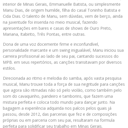
interior de Minas Gerais, Emmanuelle Batista, ou simplesmente
Manu Dias, de origem humilde, filha do casal Toninho Batista e
Cida Dias. O talento de Manu, sem dúvidas, vem de berço, ainda
na juventude foi inserida no meio musical, fazendo
apresentações em bares e casas de shows de Ouro Preto,
Mariana, Itabirito, Três Pontas, entre outras.
Dona de uma voz docemente firme e inconfundível,
personalidade marcante e um swing inigualável, Manu iniciou sua
carreira profissional ao lado de seu pai, cantando sucessos do
MPB. em seus repertórios, as canções transitavam por diversos
estilos.
Direcionada ao ritmo e melodia do samba, após vasta pesquisa
musical, Manu trouxe toda a força de sua negritude para canções
que agora são ritmadas não só pelo violão, como também pelo
som do cavaquinho, pandeiro e tamborins, que fazem uma
mistura perfeita e coloca todo mundo para dançar junto. Na
bagagem a experiência adquirida nos palcos pelos quais já
passou, desde 2012, das parcerias que fez e de composições
próprias ou em parceria com seu pai, resultaram na formula
perfeita para solidificar seu trabalho em Minas Gerais.