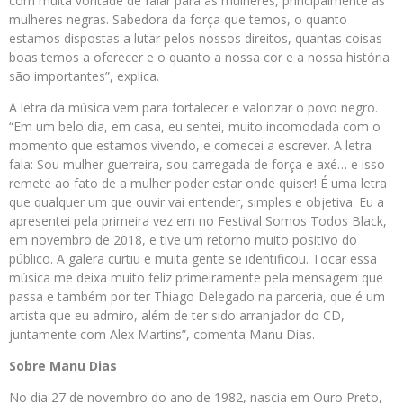
com muita vontade de falar para as mulheres, principalmente as
mulheres negras. Sabedora da força que temos, o quanto
estamos dispostas a lutar pelos nossos direitos, quantas coisas
boas temos a oferecer e o quanto a nossa cor e a nossa história
são importantes”, explica.
A letra da música vem para fortalecer e valorizar o povo negro.
“Em um belo dia, em casa, eu sentei, muito incomodada com o
momento que estamos vivendo, e comecei a escrever. A letra
fala: Sou mulher guerreira, sou carregada de força e axé… e isso
remete ao fato de a mulher poder estar onde quiser! É uma letra
que qualquer um que ouvir vai entender, simples e objetiva. Eu a
apresentei pela primeira vez em no Festival Somos Todos Black,
em novembro de 2018, e tive um retorno muito positivo do
público. A galera curtiu e muita gente se identificou. Tocar essa
música me deixa muito feliz primeiramente pela mensagem que
passa e também por ter Thiago Delegado na parceria, que é um
artista que eu admiro, além de ter sido arranjador do CD,
juntamente com Alex Martins”, comenta Manu Dias.
Sobre Manu Dias
No dia 27 de novembro do ano de 1982, nascia em Ouro Preto,