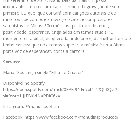
Em setembro de 2018, Manu Dias dá mais um passo
importantíssimo na carreira, o término da gravação de seu
primeiro CD que, que contará com canções autorais e de
mineiros que compõe a nova geração de compositores
sambistas de Minas. São músicas que falam de amor,
positividade, esperança, engajados em temas atuais. “O
momento está difícil, eu quero falar de amor, da melhor forma e
tenho certeza que nós iremos superar, a música é uma ótima
porta voz de esperança”, conta a cantora.
Serviço:
Manu Dias lança single “Filha do Criador”
Disponível no Spotify:
https://open.spotify.com/track/0FVFr9NEncbl4f42Qh8Qvt?
si=9ssm1IJJTBKzfNaRDiG6xA
Instagram: @manudiasoficial
Facebook: https://www.facebook.com/manudiasproducao/