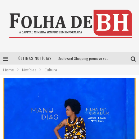
ÚLTIMAS NOTÍCIAS
Boulevard Shopping promove sessões de cinema inclusivas com Moana e Minions & Monstros, dias 25 e 29 de julho
Home
Notícias
Cultura
Arena MRV se prepara para receber a 4ª edição do Ore Comigo Music Festival Festival com palco 360º inédito
Em julho, Boulevard Shopping sorteia produtos Apple aos clientes do seu Programa de Benefícios
VIASHOPPING CELEBRA O DIA DOS PAIS COM AÇÃO COMPROU-GANHOU EXCLUSIVA