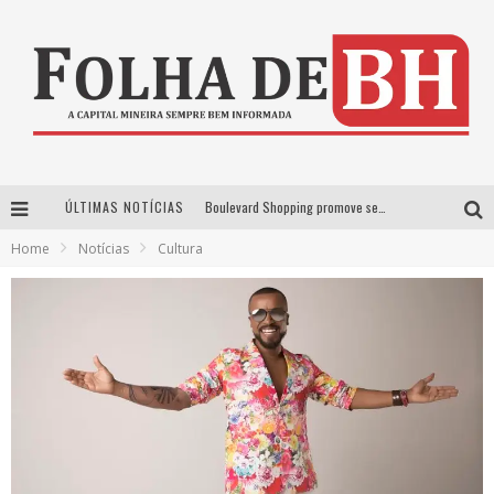
ÚLTIMAS NOTÍCIAS
Boulevard Shopping promove sessões de cinema inclusivas com Moana e Minions & Monstros, dias 25 e 29 de julho
Home
Notícias
Cultura
Arena MRV se prepara para receber a 4ª edição do Ore Comigo Music Festival Festival com palco 360º inédito
Em julho, Boulevard Shopping sorteia produtos Apple aos clientes do seu Programa de Benefícios
VIASHOPPING CELEBRA O DIA DOS PAIS COM AÇÃO COMPROU-GANHOU EXCLUSIVA