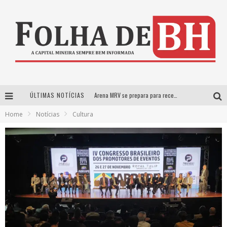
ÚLTIMAS NOTÍCIAS
Arena MRV se prepara para receber a 4ª edição do Ore Comigo Music Festival Festival com palco 360º inédito
Home
Notícias
Cultura
Em julho, Boulevard Shopping sorteia produtos Apple aos clientes do seu Programa de Benefícios
VIASHOPPING CELEBRA O DIA DOS PAIS COM AÇÃO COMPROU-GANHOU EXCLUSIVA
Boulevard Shopping promove sessões de cinema inclusivas com Moana e Minions & Monstros, dias 25 e 29 de julho