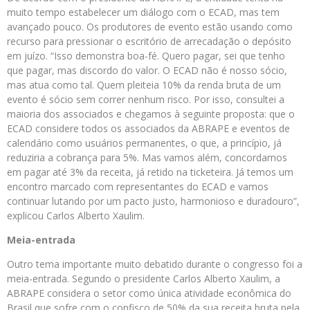
muito tempo estabelecer um diálogo com o ECAD, mas tem
avançado pouco. Os produtores de evento estão usando como
recurso para pressionar o escritório de arrecadação o depósito
em juízo. “Isso demonstra boa-fé. Quero pagar, sei que tenho
que pagar, mas discordo do valor. O ECAD não é nosso sócio,
mas atua como tal. Quem pleiteia 10% da renda bruta de um
evento é sócio sem correr nenhum risco. Por isso, consultei a
maioria dos associados e chegamos à seguinte proposta: que o
ECAD considere todos os associados da ABRAPE e eventos de
calendário como usuários permanentes, o que, a princípio, já
reduziria a cobrança para 5%. Mas vamos além, concordamos
em pagar até 3% da receita, já retido na ticketeira. Já temos um
encontro marcado com representantes do ECAD e vamos
continuar lutando por um pacto justo, harmonioso e duradouro”,
explicou Carlos Alberto Xaulim.
Meia-entrada
Outro tema importante muito debatido durante o congresso foi a
meia-entrada. Segundo o presidente Carlos Alberto Xaulim, a
ABRAPE considera o setor como única atividade econômica do
Brasil que sofre com o confisco de 50% da sua receita bruta pela