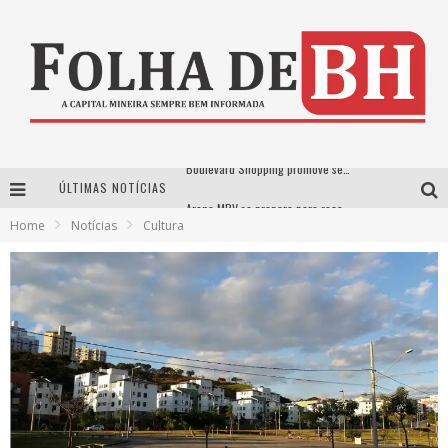
Boulevard Shopping promove sessões de cinema inclusivas com Moana e Minions & Monstros, dias 25 e 29 de julho
ÚLTIMAS NOTÍCIAS
Arena MRV se prepara para receber a 4ª edição do Ore Comigo Music Festival Festival com palco 360º inédito
Home
Notícias
Cultura
Em julho, Boulevard Shopping sorteia produtos Apple aos clientes do seu Programa de Benefícios
VIASHOPPING CELEBRA O DIA DOS PAIS COM AÇÃO COMPROU-GANHOU EXCLUSIVA