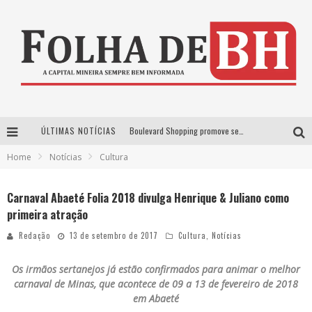
ÚLTIMAS NOTÍCIAS
Boulevard Shopping promove sessões de cinema inclusivas com Moana e Minions & Monstros, dias 25 e 29 de julho
Home
Notícias
Cultura
Arena MRV se prepara para receber a 4ª edição do Ore Comigo Music Festival Festival com palco 360º inédito
Em julho, Boulevard Shopping sorteia produtos Apple aos clientes do seu Programa de Benefícios
Carnaval Abaeté Folia 2018 divulga Henrique & Juliano como
primeira atração
VIASHOPPING CELEBRA O DIA DOS PAIS COM AÇÃO COMPROU-GANHOU EXCLUSIVA
Redação
13 de setembro de 2017
Cultura
,
Notícias
Os irmãos sertanejos já estão confirmados para animar o melhor
carnaval de Minas, que acontece de 09 a 13 de fevereiro de 2018
em Abaeté