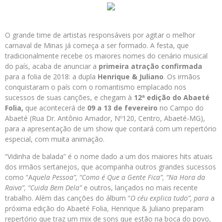
O grande time de artistas responsáveis por agitar o melhor
carnaval de Minas já começa a ser formado. A festa, que
tradicionalmente recebe os maiores nomes do cenário musical
do país, acaba de anunciar a
primeira atração confirmada
para a folia de 2018: a dupla
Henrique & Juliano
. Os irmãos
conquistaram o país com o romantismo emplacado nos
sucessos de suas canções, e chegam à
12ª edição do
Abaeté
Folia,
que acontecerá de
09 a 13 de fevereiro
no Campo do
Abaeté (Rua Dr. Antônio Amador, Nº120, Centro, Abaeté-MG),
para a apresentação de um show que contará com um repertório
especial, com muita animação.
“Vidinha de balada” é o nome dado a um dos maiores hits atuais
dos irmãos sertanejos, que acompanha outros grandes sucessos
como “A
quela Pessoa”, “Como é Que a Gente Fica”, “Na Hora da
Raiva”, “Cuida Bem Dela”
e outros, lançados no mais recente
trabalho. Além das canções do álbum ”
O céu explica tudo”, para
a
próxima edição do Abaeté Folia, Henrique & Juliano preparam
repertório que traz um mix de sons que estão na boca do povo,