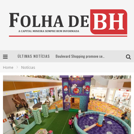
ÚLTIMAS NOTÍCIAS
Boulevard Shopping promove sessões de cinema inclusivas com Moana e Minions & Monstros, dias 25 e 29 de julho
Home
Notícias
Arena MRV se prepara para receber a 4ª edição do Ore Comigo Music Festival Festival com palco 360º inédito
Em julho, Boulevard Shopping sorteia produtos Apple aos clientes do seu Programa de Benefícios
VIASHOPPING CELEBRA O DIA DOS PAIS COM AÇÃO COMPROU-GANHOU EXCLUSIVA