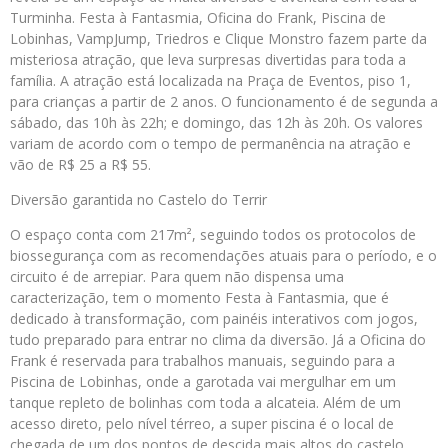
Turminha. Festa à Fantasmia, Oficina do Frank, Piscina de
Lobinhas, VampJump, Triedros e Clique Monstro fazem parte da
misteriosa atração, que leva surpresas divertidas para toda a
família. A atração está localizada na Praça de Eventos, piso 1,
para crianças a partir de 2 anos. O funcionamento é de segunda a
sábado, das 10h às 22h; e domingo, das 12h às 20h. Os valores
variam de acordo com o tempo de permanência na atração e
vão de R$ 25 a R$ 55.
Diversão garantida no Castelo do Terrir
O espaço conta com 217m², seguindo todos os protocolos de
biossegurança com as recomendações atuais para o período, e o
circuito é de arrepiar. Para quem não dispensa uma
caracterização, tem o momento Festa à Fantasmia, que é
dedicado à transformação, com painéis interativos com jogos,
tudo preparado para entrar no clima da diversão. Já a Oficina do
Frank é reservada para trabalhos manuais, seguindo para a
Piscina de Lobinhas, onde a garotada vai mergulhar em um
tanque repleto de bolinhas com toda a alcateia. Além de um
acesso direto, pelo nível térreo, a super piscina é o local de
chegada de um dos pontos de descida mais altos do castelo.