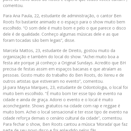
comentou.
Para Ana Paula, 22, estudante de administração, o cantor Ben
Roots foi bastante animado e o espaço para o show muito bem
escolhido. “O som dele é muito bom e pelo o que parece o disco
dele é de qualidade. Conheço algumas músicas dele e as que
foram tocadas são bem legais”, disse.
Marcela Mattos, 23, estudante de Direito, gostou muito da
organização e também do local do show. “Achei muito boa a
festa ate porque já conheço a Original Sundays. Acredito que BH
precisa de festas assim em espaços bacanas e que atraíam as
pessoas. Gosto muito do trabalho do Ben Roots, do Xereu e de
outros artistas que estiveram no evento”, comentou.
Já para Maysa Marques, 23, estudante de Odontologia, o local foi
muito bem escolhido. “É muito bom ter esse tipo de evento na
cidade e ainda de graça. Adorei o evento e o local é muito
aconchegante. Shows gratuitos na cidade com rap e reggae é
muito bom. Achei o local sensacional e ter esse tipo de evento na
cidade reforça demais o cenário cultural da cidade”, comentou.
Para fechar o show, Ben Roots cantou a música ‘Morada’ que faz
parte de seu novo disco e foi aplaudido pelos fãs.