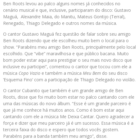
Ben Roots levou ao palco alguns nomes já conhecidos no
cenário musical e que, inclusive, participaram do disco: Gustavo
Maguá, Alexandre Maia, do Manitu, Mateus Gontijo (Terral),
Renegado, Thiago Delegado e outros nomes da música.
O cantor Gustavo Maguá fez questão de falar sobre seu amigo
Ben Roots dizendo que ele escolheu muito bem o local para o
show. “Parabéns meu amigo Ben Roots, principalmente pelo local
escolhido. Que “vibe” maravilhosa e que público bacana. Muito
bom poder estar aqui para prestigiar o seu mais novo disco que
inclusive eu participei”, comentou o cantor que tocou com ele a
música
Copo Vazio
e também a música
Meu Bem
do seu disco
‘Esquema Fino’ com a participação de Thiago Delegado no violão.
O cantor Cubanito que também é um grande amigo de Ben
Roots, disse que foi muito bom estar no palco cantando com ele
uma das músicas do novo álbum. “Esse é um grande parceiro é
que já me conhece há muitos anos. Como é bom estar aqui
cantando com ele a música Me Deixa Cantar. Quero agradecer a
força e dizer que meu parceiro já é um sucesso. Essa música é a
terceira faixa do disco e espero que todos vocês gostem.
Parabéns para a banda também meu amigo”, disse.