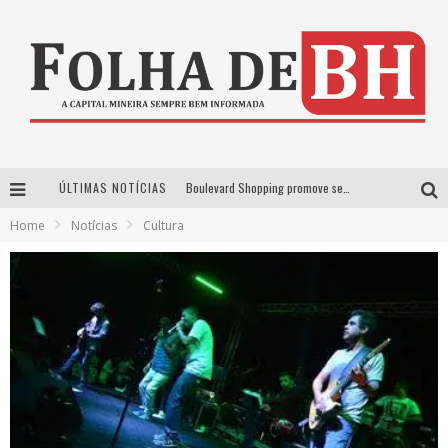
ÚLTIMAS NOTÍCIAS
Boulevard Shopping promove sessões de cinema inclusivas com Moana e Minions & Monstros, dias 25 e 29 de julho
Home
Notícias
Cultura
Arena MRV se prepara para receber a 4ª edição do Ore Comigo Music Festival Festival com palco 360º inédito
Em julho, Boulevard Shopping sorteia produtos Apple aos clientes do seu Programa de Benefícios
VIASHOPPING CELEBRA O DIA DOS PAIS COM AÇÃO COMPROU-GANHOU EXCLUSIVA