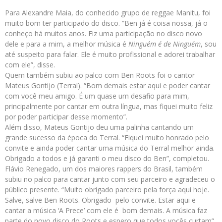
Para Alexandre Maia, do conhecido grupo de reggae Manitu, foi
muito bom ter participado do disco. “Ben já é coisa nossa, já o
conheço há muitos anos. Fiz uma participação no disco novo
dele e para a mim, a melhor música é
Ninguém é de Ninguém
, sou
até suspeito para falar. Ele é muito profissional e adorei trabalhar
com ele”, disse.
Quem também subiu ao palco com Ben Roots foi o cantor
Mateus Gontijo (Terral). “Bom demais estar aqui e poder cantar
com você meu amigo. É um quase um desafio para mim,
principalmente por cantar em outra língua, mas fiquei muito feliz
por poder participar desse momento”.
Além disso, Mateus Gontijo deu uma palinha cantando um
grande sucesso da época do Terral. “Fiquei muito honrado pelo
convite e ainda poder cantar uma música do Terral melhor ainda.
Obrigado a todos e já garanti o meu disco do Ben”, completou.
Flávio Renegado, um dos maiores rappers do Brasil, também
subiu no palco para cantar junto com seu parceiro e agradeceu o
público presente. “Muito obrigado parceiro pela força aqui hoje.
Salve, salve Ben Roots. Obrigado pelo convite. Estar aqui e
cantar a música ‘A Prece’ com ele é bom demais. A música faz
parte do novo disco do Roots e espero que todos vocês curtam”,