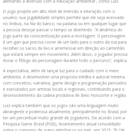
alinhando a diversão com a educação ambiental”, conta Luiz.
O jogo propõe um alto nível de imersão e interação com o
usuário; sua jogabilidade simples permite que ele seja acessado
no ônibus, na fila do banco, na padaria ou em qualquer lugar que
a pessoa desejar passar o tempo se divertindo. “A dinâmica do
jogo parte da conscientização para a reciclagem. O personagem
é um gari que precisa correr de um lado para o outro da rua para
recolher os sacos de lixo e arremessar em direção ao caminhão
que estará sempre em movimento. Além disso, o jogador precisa
dosar o fôlego do personagem durante todo o percurso”, explica.
A expectativa, além de lançar luz para o cuidado com o meio
ambiente, é desenvolver uma proposta inédita e autoral mineira,
com conceitos, narrativa, game design e programação pensados
e executados por artistas locais e regionais, contribuindo para o
desenvolvimento da cadeia produtiva de Belo Horizonte e região.
Luiz explica também que os jogos são uma linguagem muito
abrangente e poderosa atualmente, principalmente no Brasil, por
ter um percentual muito grande de jogadores. De acordo com a
Pesquisa Game Brasil (PGB), levantamento anual consolidado
sobre o consumo de jogos eletrônicos no país, em 2023, 70,1%