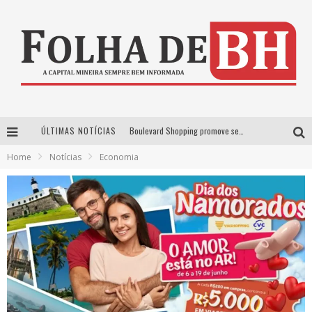
ÚLTIMAS NOTÍCIAS
Boulevard Shopping promove sessões de cinema inclusivas com Moana e Minions & Monstros, dias 25 e 29 de julho
Home
Notícias
Economia
Arena MRV se prepara para receber a 4ª edição do Ore Comigo Music Festival Festival com palco 360º inédito
Em julho, Boulevard Shopping sorteia produtos Apple aos clientes do seu Programa de Benefícios
VIASHOPPING CELEBRA O DIA DOS PAIS COM AÇÃO COMPROU-GANHOU EXCLUSIVA