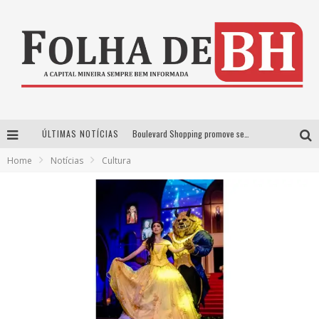
ÚLTIMAS NOTÍCIAS
Boulevard Shopping promove sessões de cinema inclusivas com Moana e Minions & Monstros, dias 25 e 29 de julho
Home
Notícias
Cultura
Arena MRV se prepara para receber a 4ª edição do Ore Comigo Music Festival Festival com palco 360º inédito
Em julho, Boulevard Shopping sorteia produtos Apple aos clientes do seu Programa de Benefícios
VIASHOPPING CELEBRA O DIA DOS PAIS COM AÇÃO COMPROU-GANHOU EXCLUSIVA