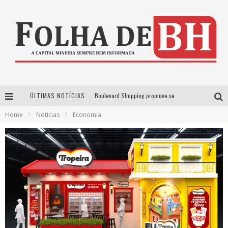
ÚLTIMAS NOTÍCIAS
Boulevard Shopping promove sessões de cinema inclusivas com Moana e Minions & Monstros, dias 25 e 29 de julho
Home
Notícias
Economia
Arena MRV se prepara para receber a 4ª edição do Ore Comigo Music Festival Festival com palco 360º inédito
Em julho, Boulevard Shopping sorteia produtos Apple aos clientes do seu Programa de Benefícios
VIASHOPPING CELEBRA O DIA DOS PAIS COM AÇÃO COMPROU-GANHOU EXCLUSIVA