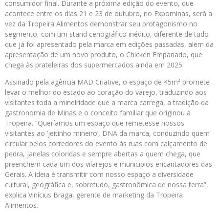
consumidor final. Durante a próxima edição do evento, que
acontece entre os dias 21 e 23 de outubro, no Expominas, será a
vez da Tropeira Alimentos demonstrar seu protagonismo no
segmento, com um stand cenográfico inédito, diferente de tudo
que já foi apresentado pela marca em edições passadas, além da
apresentação de um novo produto, o Chicken Empanado, que
chega às prateleiras dos supermercados ainda em 2025.
Assinado pela agência MAD Criative, o espaço de 45m² promete
levar o melhor do estado ao coração do varejo, traduzindo aos
visitantes toda a mineiridade que a marca carrega, a tradição da
gastronomia de Minas e o conceito familiar que originou a
Tropeira. “Queríamos um espaço que remetesse nossos
visitantes ao ‘jeitinho mineiro’, DNA da marca, conduzindo quem
circular pelos corredores do evento às ruas com calçamento de
pedra, janelas coloridas e sempre abertas a quem chega, que
preenchem cada um dos vilarejos e municípios encantadores das
Gerais. A ideia é transmitir com nosso espaço a diversidade
cultural, geográfica e, sobretudo, gastronômica de nossa terra”,
explica Vinícius Braga, gerente de marketing da Tropeira
Alimentos.