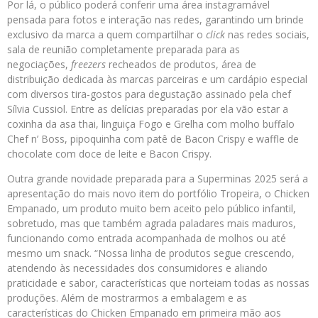
Por lá, o público poderá conferir uma área instagramável
pensada para fotos e interação nas redes, garantindo um brinde
exclusivo da marca a quem compartilhar o
click
nas redes sociais,
sala de reunião completamente preparada para as
negociações,
freezers
recheados de produtos, área de
distribuição dedicada às marcas parceiras e um cardápio especial
com diversos tira-gostos para degustação assinado pela chef
Sílvia Cussiol. Entre as delícias preparadas por ela vão estar a
coxinha da asa thai, linguiça Fogo e Grelha com molho buffalo
Chef n’ Boss, pipoquinha com patê de Bacon Crispy e waffle de
chocolate com doce de leite e Bacon Crispy.
Outra grande novidade preparada para a Superminas 2025 será a
apresentação do mais novo item do portfólio Tropeira, o Chicken
Empanado, um produto muito bem aceito pelo público infantil,
sobretudo, mas que também agrada paladares mais maduros,
funcionando como entrada acompanhada de molhos ou até
mesmo um snack. “Nossa linha de produtos segue crescendo,
atendendo às necessidades dos consumidores e aliando
praticidade e sabor, características que norteiam todas as nossas
produções. Além de mostrarmos a embalagem e as
características do Chicken Empanado em primeira mão aos