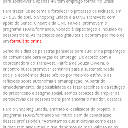
para sobreviver e apenas 4% têm emprego formal no Brasil.
Para trazer luz ao tema e fortalecer o processo de inclusão, em
27 e 29 de abril, o Shopping Cidade e a ONG TransVest, com
apoio do Senac, Cineart e da ONG Fa.vela, promovem o
programa TRANSformando, voltado à capacitação e inclusão de
pessoas trans. As inscrições são gratuitas e ocorrem por meio de
um
formulário online
.
Serão dois dias de palestras pensadas para auxiliar na preparação
da comunidade para vagas de emprego. De acordo com a
coordenadora do TransVest, Patrícia de Souza Oliveira, o
encontro busca promover caminhos para a sustentabilidade
social e econômica desse público por meio do estímulo às
reflexões sobre autonomia e emancipação. “A partir do
empoderamento, da possibilidade de fazer escolhas e da redução
do preconceito e estigma social, somos capazes de ampliar as
perspectivas das pessoas trans para encarar o mundo”, destaca.
Para o Shopping Cidade, anfitrião e idealizador do projeto, o
programa TRANSformando vai muito além da capacitação
desses profissionais. “Acreditamos que iniciativas como essa
humanizem ainda mais o que dispomos de mais valioso pelos