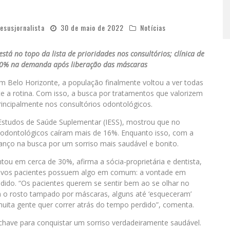
jesusjornalista
30 de maio de 2022
Notícias
tá no topo da lista de prioridades nos consultórios; clínica de
30% na demanda após liberação das máscaras
 Belo Horizonte, a população finalmente voltou a ver todas
nte a rotina. Com isso, a busca por tratamentos que valorizem
rincipalmente nos consultórios odontológicos.
 Estudos de Saúde Suplementar (IESS), mostrou que no
 odontológicos caíram mais de 16%. Enquanto isso, com a
vanço na busca por um sorriso mais saudável e bonito.
ou em cerca de 30%, afirma a sócia-proprietária e dentista,
s novos pacientes possuem algo em comum: a vontade em
ndido. “Os pacientes querem se sentir bem ao se olhar no
m o rosto tampado por máscaras, alguns até ‘esqueceram’
uita gente quer correr atrás do tempo perdido”, comenta.
 a chave para conquistar um sorriso verdadeiramente saudável.