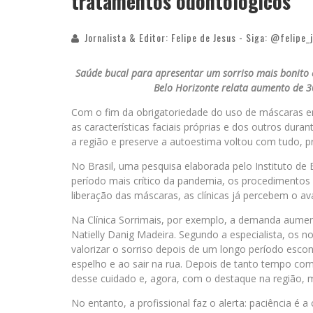
tratamentos odontológicos
Jornalista & Editor: Felipe de Jesus - Siga: @felipe_
Saúde bucal para apresentar um sorriso mais bonito es
Belo Horizonte relata aumento de 
Com o fim da obrigatoriedade do uso de máscaras em
as características faciais próprias e dos outros dura
a região e preserve a autoestima voltou com tudo, p
No Brasil, uma pesquisa elaborada pelo Instituto de
período mais crítico da pandemia, os procedimentos
liberação das máscaras, as clínicas já percebem o a
Na Clínica Sorrimais, por exemplo, a demanda aument
Natielly Danig Madeira. Segundo a especialista, o
valorizar o sorriso depois de um longo período esco
espelho e ao sair na rua. Depois de tanto tempo co
desse cuidado e, agora, com o destaque na região, m
No entanto, a profissional faz o alerta: paciência é