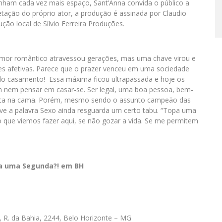
nham cada vez mais espaço, Sant’Anna convida o público a
retação do próprio ator, a produção é assinada por Claudio
ão local de Sílvio Ferreira Produções.
mor romântico atravessou gerações, mas uma chave virou e
es afetivas. Parece que o prazer venceu em uma sociedade
o casamento! Essa máxima ficou ultrapassada e hoje os
m nem pensar em casar-se. Ser legal, uma boa pessoa, bem-
ímica na cama. Porém, mesmo sendo o assunto campeão das
ve a palavra Sexo ainda resguarda um certo tabu. “Topa uma
 o que viemos fazer aqui, se não gozar a vida. Se me permitem
pa uma Segunda?! em BH
 R. da Bahia, 2244, Belo Horizonte – MG