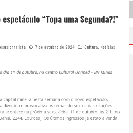
E
M JULHO, BOULEVARD SHOPPING SORTEIA PRODUTOS APPLE AOS CLIENTES DO SEU PROGRAMA DE BENEFÍCIOS
V
IASHOPPING CELEBRA O DIA DOS PAIS COM AÇÃO COMPROU-GANHOU EXCLUSIVA
o espetáculo “Topa uma Segunda?!”
jesusjornalista
7 de outubro de 2024
Cultura
,
Notícias
o dia 11 de outubro, no Centro Cultural Unimed – BH Minas
a capital mineira nesta semana com o novo espetáculo,
divertida e provocativa os temas do sexo e das relações
neira acontece na próxima sexta-feira, 11 de outubro, às 21h, no
Bahia, 2244, Lourdes). Os últimos ingressos já estão à venda