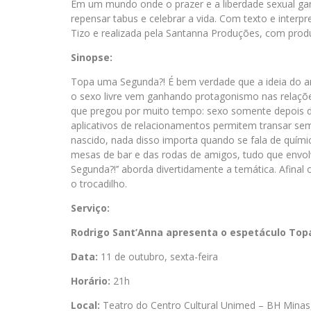
Em um mundo onde o prazer e a liberdade sexual ga
repensar tabus e celebrar a vida. Com texto e interp
Tizo e realizada pela Santanna Produções, com produç
Sinopse:
Topa uma Segunda?! É bem verdade que a ideia do a
o sexo livre vem ganhando protagonismo nas relaçõ
que pregou por muito tempo: sexo somente depois d
aplicativos de relacionamentos permitem transar se
nascido, nada disso importa quando se fala de qu
mesas de bar e das rodas de amigos, tudo que envol
Segunda?!’’ aborda divertidamente a temática. Afinal
o trocadilho.
Serviço:
Rodrigo Sant’Anna apresenta o espetáculo To
Data:
11 de outubro, sexta-feira
Horário:
21h
Local:
Teatro do Centro Cultural Unimed – BH Minas,