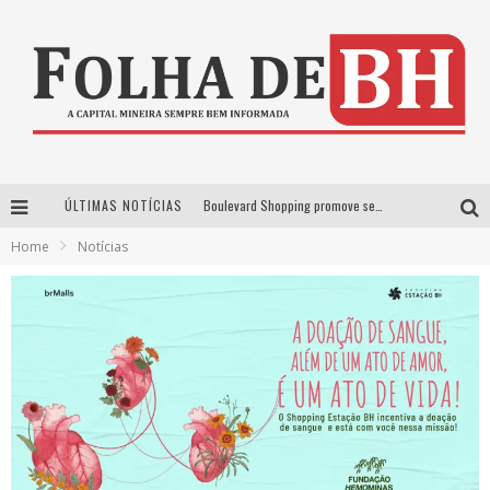
ÚLTIMAS NOTÍCIAS
Boulevard Shopping promove sessões de cinema inclusivas com Moana e Minions & Monstros, dias 25 e 29 de julho
Home
Notícias
Arena MRV se prepara para receber a 4ª edição do Ore Comigo Music Festival Festival com palco 360º inédito
Em julho, Boulevard Shopping sorteia produtos Apple aos clientes do seu Programa de Benefícios
VIASHOPPING CELEBRA O DIA DOS PAIS COM AÇÃO COMPROU-GANHOU EXCLUSIVA