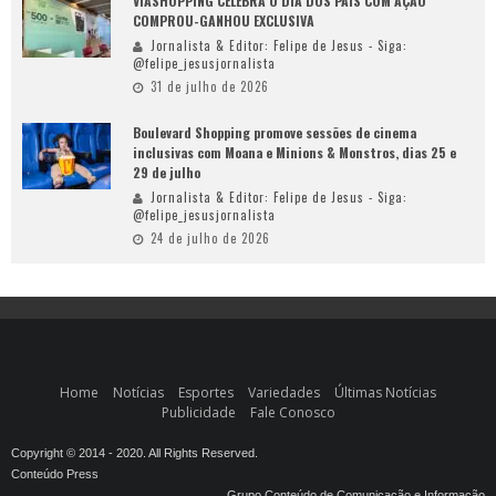
VIASHOPPING CELEBRA O DIA DOS PAIS COM AÇÃO
COMPROU-GANHOU EXCLUSIVA
Jornalista & Editor: Felipe de Jesus - Siga:
@felipe_jesusjornalista
31 de julho de 2026
Boulevard Shopping promove sessões de cinema
inclusivas com Moana e Minions & Monstros, dias 25 e
29 de julho
Jornalista & Editor: Felipe de Jesus - Siga:
@felipe_jesusjornalista
24 de julho de 2026
Home
Notícias
Esportes
Variedades
Últimas Notícias
Publicidade
Fale Conosco
Copyright © 2014 - 2020. All Rights Reserved.
Conteúdo Press
Grupo Conteúdo de Comunicação e Informação