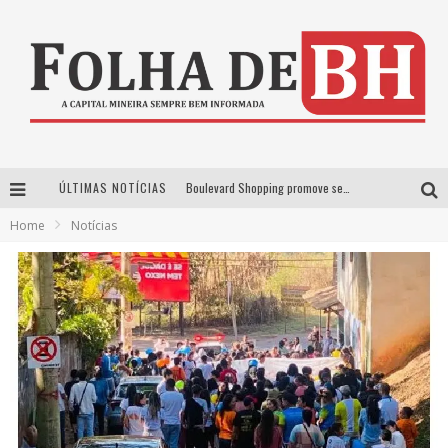
ÚLTIMAS NOTÍCIAS
Boulevard Shopping promove sessões de cinema inclusivas com Moana e Minions & Monstros, dias 25 e 29 de julho
Home
Notícias
Arena MRV se prepara para receber a 4ª edição do Ore Comigo Music Festival Festival com palco 360º inédito
Em julho, Boulevard Shopping sorteia produtos Apple aos clientes do seu Programa de Benefícios
VIASHOPPING CELEBRA O DIA DOS PAIS COM AÇÃO COMPROU-GANHOU EXCLUSIVA