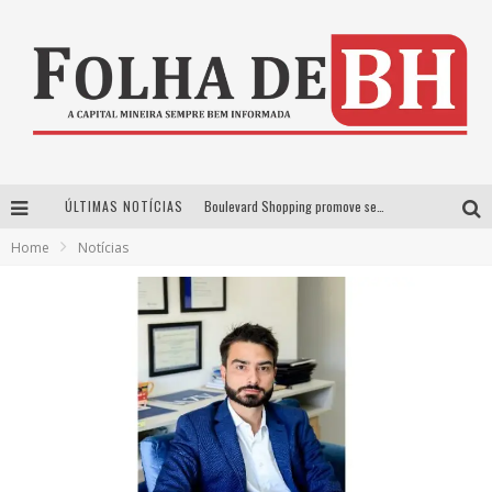
ÚLTIMAS NOTÍCIAS
Boulevard Shopping promove sessões de cinema inclusivas com Moana e Minions & Monstros, dias 25 e 29 de julho
Home
Notícias
Arena MRV se prepara para receber a 4ª edição do Ore Comigo Music Festival Festival com palco 360º inédito
Em julho, Boulevard Shopping sorteia produtos Apple aos clientes do seu Programa de Benefícios
VIASHOPPING CELEBRA O DIA DOS PAIS COM AÇÃO COMPROU-GANHOU EXCLUSIVA