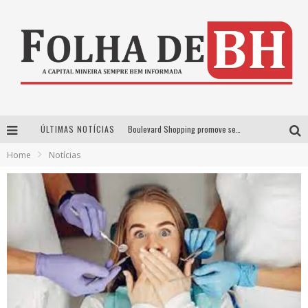
ÚLTIMAS NOTÍCIAS
Boulevard Shopping promove sessões de cinema inclusivas com Moana e Minions & Monstros, dias 25 e 29 de julho
Home
Notícias
Arena MRV se prepara para receber a 4ª edição do Ore Comigo Music Festival Festival com palco 360º inédito
Em julho, Boulevard Shopping sorteia produtos Apple aos clientes do seu Programa de Benefícios
VIASHOPPING CELEBRA O DIA DOS PAIS COM AÇÃO COMPROU-GANHOU EXCLUSIVA