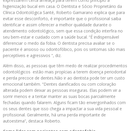
expressarem certa ameaça para terem como princípio a
higienização bucal em casa. O Dentista e Sócio Proprietário da
Clínica Odontológica Santé, Roberto Gamarano explica que para
evitar esse desconforto, é importante que o profissional saiba
identificar e assim oferecer a melhor qualidade durante o
atendimento odontológico, sem que essa condição interfira no
seu bem-estar e cuidado com a saúde bucal. “É indispensável
diferenciar o medo da fobia. O dentista precisa avaliar se o
paciente é ansioso ou odontofóbico, pois os sintomas são mais
perceptíveis e agressivos “, diz.
Além disso, as pessoas que têm medo de realizar procedimentos
odontológicos estão mais propícias a terem doença periodontal
e perda precoce de dentes.Não ir ao dentista pode ter um custo
emocional também. “Dentes danificados ou com coloração
alterada podem deixar as pessoas inseguras. Elas podem vir a
sorrir menos e a tentar manter as suas bocas parcialmente
fechadas quando falarem. Alguns ficam tão envergonhados com
os seus dentes que isso chega a impactar a sua vida pessoal e
profissional. Geralmente, há uma perda importante de
autoestima”, destaca Roberto.