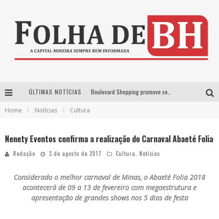
ÚLTIMAS NOTÍCIAS
Boulevard Shopping promove sessões de cinema inclusivas com Moana e Minions & Monstros, dias 25 e 29 de julho
Home
Notícias
Cultura
Arena MRV se prepara para receber a 4ª edição do Ore Comigo Music Festival Festival com palco 360º inédito
Em julho, Boulevard Shopping sorteia produtos Apple aos clientes do seu Programa de Benefícios
Nenety Eventos confirma a realização do Carnaval Abaeté Folia
VIASHOPPING CELEBRA O DIA DOS PAIS COM AÇÃO COMPROU-GANHOU EXCLUSIVA
Redação
3 de agosto de 2017
Cultura
,
Notícias
Considerado o
melhor carnaval de Minas, o Abaeté Folia 2018
acontecerá de 09 a 13 de fevereiro com megaestrutura e
apresentação de grandes shows nos 5 dias de festa