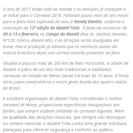
O ano de 2017 ainda está na metade e as atenções já começam a
se
voltar para o
Carnaval
2018.
Faltando pouco mais de seis meses
para a festa mais esperada do ano, a
Nenety Eventos
confirma a
realização da
12ª edição do Abaeté Folia
. A festa vai acontecer de
09 a 13 e fevereiro
, no
Campo do Abaeté
(Rua Dr. Antônio Amador,
Nº120, Centro, Abaeté-MG), e as atrações serão divulgadas em
breve, mas a produção já adianta que os melhores nomes da
música brasileira atual com certeza estarão presentes na folia.
Situada a poucos mais de 200 km de Belo Horizonte, a cidade de
Abaeté é palco de um dos mais tradicionais e badalados
carnavais do estado de Minas Gerais há mais de 10 anos. A festa
atrai jovens universitários e muita gente bonita dos quatro cantos
do Brasil.
A excelente organização do Abaeté Folia,
considerado o
melhor
carnaval de Minas, proporciona experiências inesquecíveis aos
foliões, que sempre acabam voltando no carnaval seguinte.
Além
da qualidade das atrações musicais, que sempre são destaques
no cenário nacional, o Abaeté Folia conta uma grande estrutura,
planejada para oferecer segurança e conforto ao público.