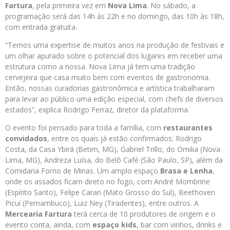
Fartura
, pela primeira vez em
Nova Lima
. No sábado, a
programação será das
14h às 22h e no domingo, das 10h às 18h,
com entrada gratuita.
“Temos uma expertise de muitos anos na produção de festivais e
um olhar apurado sobre o potencial dos lugares em receber uma
estrutura como a nossa. Nova Lima já tem uma tradição
cervejeira que casa muito bem com eventos de gastronomia.
Então, nossas curadorias gastronômica e artística trabalharam
para levar ao público uma edição especial, com chefs de diversos
estados”, explica Rodrigo Ferraz, diretor da plataforma.
O evento foi pensado para toda a família, com
restaurantes
convidados
, entre os quais já estão confirmados: Rodrigo
Costa, da Casa Ybirá (Betim, MG), Gabriel Trillo, do Omilia (Nova
Lima, MG), Andreza Luísa, do Belô Café (São Paulo, SP), além da
Comidaria Forno de Minas. Um amplo espaço
Brasa e Lenha
,
onde os assados ficam direto no fogo, com
André Mombrine
(Espírito Santo), Felipe Caran (Mato Grosso do Sul), Beethoven
Picuí (Pernambuco), Luiz Ney (Tiradentes), entre outros. A
Mercearia Fartura
terá cerca de 10 produtores de origem e o
evento conta, ainda, com
espaço kids
, bar com vinhos, drinks e