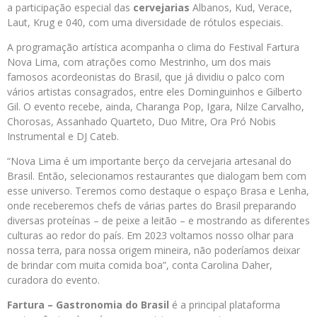
a participação especial das
cervejarias
Albanos, Kud, Verace,
Laut, Krug e 040, com uma diversidade de rótulos especiais.
A programação artística acompanha o clima do Festival Fartura
Nova Lima, com atrações como Mestrinho, um dos mais
famosos acordeonistas do Brasil, que já dividiu o palco com
vários artistas consagrados, entre eles Dominguinhos e Gilberto
Gil. O evento recebe, ainda,
Charanga Pop, Igara, Nilze Carvalho,
Chorosas, Assanhado Quarteto, Duo Mitre, Ora Pró Nobis
Instrumental e DJ Cateb.
“Nova Lima é um importante berço da cervejaria artesanal do
Brasil. Então, selecionamos restaurantes que dialogam bem com
esse universo. Teremos como destaque o espaço Brasa e Lenha,
onde receberemos chefs de várias partes do Brasil preparando
diversas proteínas – de peixe a leitão – e mostrando as diferentes
culturas ao redor do país. Em 2023 voltamos nosso olhar para
nossa terra, para nossa origem mineira, não poderíamos deixar
de brindar com muita comida boa”, conta Carolina Daher,
curadora do evento.
Fartura – Gastronomia do Brasil
é a principal plataforma