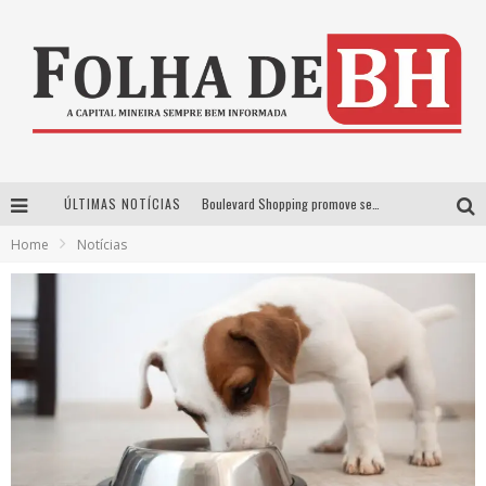
ÚLTIMAS NOTÍCIAS
Boulevard Shopping promove sessões de cinema inclusivas com Moana e Minions & Monstros, dias 25 e 29 de julho
Home
Notícias
Arena MRV se prepara para receber a 4ª edição do Ore Comigo Music Festival Festival com palco 360º inédito
Em julho, Boulevard Shopping sorteia produtos Apple aos clientes do seu Programa de Benefícios
VIASHOPPING CELEBRA O DIA DOS PAIS COM AÇÃO COMPROU-GANHOU EXCLUSIVA