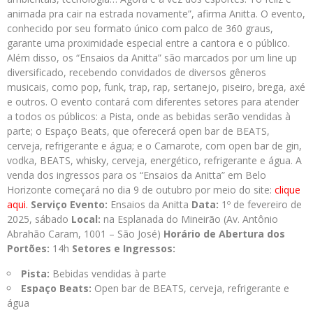
animada pra cair na estrada novamente”, afirma Anitta. O evento,
conhecido por seu formato único com palco de 360 graus,
garante uma proximidade especial entre a cantora e o público.
Além disso, os “Ensaios da Anitta” são marcados por um line up
diversificado, recebendo convidados de diversos gêneros
musicais, como pop, funk, trap, rap, sertanejo, piseiro, brega, axé
e outros. O evento contará com diferentes setores para atender
a todos os públicos: a Pista, onde as bebidas serão vendidas à
parte; o Espaço Beats, que oferecerá open bar de BEATS,
cerveja, refrigerante e água; e o Camarote, com open bar de gin,
vodka, BEATS, whisky, cerveja, energético, refrigerante e água. A
venda dos ingressos para os “Ensaios da Anitta” em Belo
Horizonte começará no dia 9 de outubro por meio do site:
clique
aqui.
Serviço
Evento:
Ensaios da Anitta
Data:
1º de fevereiro de
2025, sábado
Local:
na Esplanada do Mineirão (Av. Antônio
Abrahão Caram, 1001 – São José)
Horário de Abertura dos
Portões:
14h
Setores e Ingressos:
Pista:
Bebidas vendidas à parte
Espaço Beats:
Open bar de BEATS, cerveja, refrigerante e
água