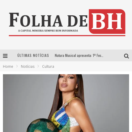
ÚLTIMAS NOTÍCIAS
Natura Musical apresenta: 1º Festival de Música Doida em BH
Home
Notícias
Cultura
Mais de 100 mil pessoas passaram pela 52ª edição da Festa das Rosas e Flores de Barbacena
SHOPPINGS DE BH TERÃO PROGRAMAÇÃO GRATUITA PARA COMEMORAR O DIA DAS CRIANÇAS
Projeto Identid’Arte transforma vidas através da arte em Minas Gerais