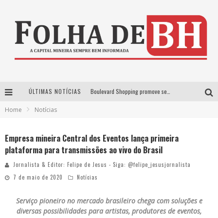
ÚLTIMAS NOTÍCIAS
Boulevard Shopping promove sessões de cinema inclusivas com Moana e Minions & Monstros, dias 25 e 29 de julho
Home
Notícias
Arena MRV se prepara para receber a 4ª edição do Ore Comigo Music Festival Festival com palco 360º inédito
Em julho, Boulevard Shopping sorteia produtos Apple aos clientes do seu Programa de Benefícios
Empresa mineira Central dos Eventos lança primeira
plataforma para transmissões ao vivo do Brasil
VIASHOPPING CELEBRA O DIA DOS PAIS COM AÇÃO COMPROU-GANHOU EXCLUSIVA
Jornalista & Editor: Felipe de Jesus - Siga: @felipe_jesusjornalista
7 de maio de 2020
Notícias
Serviço pioneiro no mercado brasileiro chega com soluções e
diversas possibilidades para artistas, produtores de eventos,