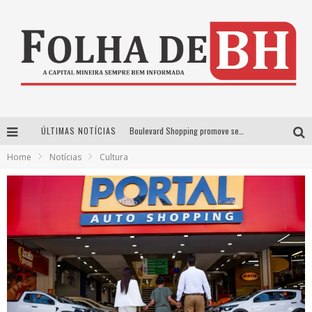
ÚLTIMAS NOTÍCIAS
Boulevard Shopping promove sessões de cinema inclusivas com Moana e Minions & Monstros, dias 25 e 29 de julho
Home
Notícias
Cultura
Arena MRV se prepara para receber a 4ª edição do Ore Comigo Music Festival Festival com palco 360º inédito
Em julho, Boulevard Shopping sorteia produtos Apple aos clientes do seu Programa de Benefícios
VIASHOPPING CELEBRA O DIA DOS PAIS COM AÇÃO COMPROU-GANHOU EXCLUSIVA