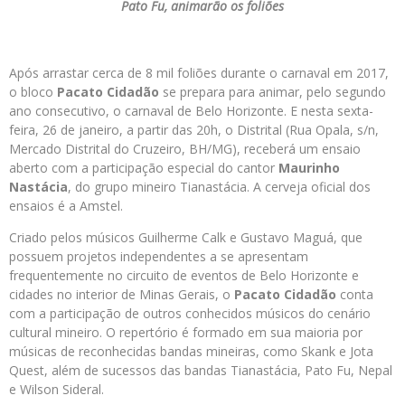
Pato Fu, animarão os foliões
Após arrastar cerca de 8 mil foliões durante o carnaval em 2017,
o bloco
Pacato Cidadão
se prepara para animar, pelo segundo
ano consecutivo, o carnaval de Belo Horizonte. E nesta sexta-
feira, 26 de janeiro, a partir das 20h, o Distrital (Rua Opala, s/n,
Mercado Distrital do Cruzeiro, BH/MG), receberá um ensaio
aberto com a participação especial do cantor
Maurinho
Nastácia
, do grupo mineiro Tianastácia. A cerveja oficial dos
ensaios é a Amstel.
Criado pelos músicos Guilherme Calk e Gustavo Maguá, que
possuem projetos independentes a se apresentam
frequentemente no circuito de eventos de Belo Horizonte e
cidades no interior de Minas Gerais, o
Pacato Cidadão
conta
com a participação de outros conhecidos músicos do cenário
cultural mineiro. O repertório é formado em sua maioria por
músicas de reconhecidas bandas mineiras, como Skank e Jota
Quest, além de sucessos das bandas Tianastácia, Pato Fu, Nepal
e Wilson Sideral.