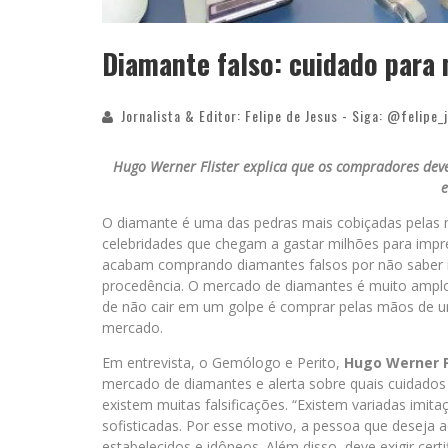
Diamante falso: cuidado para 
Jornalista & Editor: Felipe de Jesus - Siga: @felipe_
Hugo Werner Flister explica que os compradores deve
e
O diamante é uma das pedras mais cobiçadas pelas 
celebridades que chegam a gastar milhões para impr
acabam comprando diamantes falsos por não saber id
procedência. O mercado de diamantes é muito amplo
de não cair em um golpe é comprar pelas mãos de u
mercado.
Em entrevista, o Gemólogo e Perito,
Hugo Werner F
mercado de diamantes e alerta sobre quais cuidados
existem muitas falsificações. “Existem variadas imitaç
sofisticadas. Por esse motivo, a pessoa que deseja a
estabelecidos e idôneos. Além disso, deve exigir cert