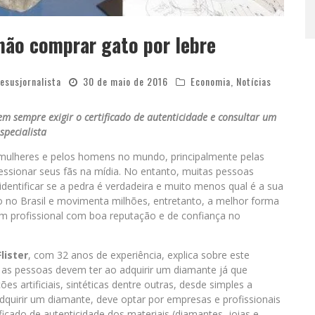
não comprar gato por lebre
jesusjornalista
30 de maio de 2016
Economia
,
Notícias
m sempre exigir o certificado de autenticidade e consultar um
specialista
mulheres e pelos homens no mundo, principalmente pelas
essionar seus fãs na mídia. No entanto, muitas pessoas
entificar se a pedra é verdadeira e muito menos qual é a sua
 no Brasil e movimenta milhões, entretanto, a melhor forma
m profissional com boa reputação e de confiança no
lister
, com 32 anos de experiência, explica sobre este
 as pessoas devem ter ao adquirir um diamante já que
ões artificiais, sintéticas dentre outras, desde simples a
dquirir um diamante, deve optar por empresas e profissionais
ificado de autenticidade dos materiais (diamantes, joias e