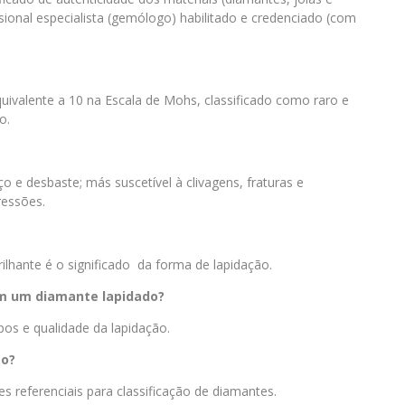
ssional especialista (gemólogo) habilitado e credenciado (com
quivalente a 10 na Escala de Mohs, classificado como raro e
o.
 e desbaste; más suscetível à clivagens, fraturas e
ressões.
rilhante é o significado da forma de lapidação.
cam um diamante lapidado?
ipos e qualidade da lapidação.
ão?
s referenciais para classificação de diamantes.