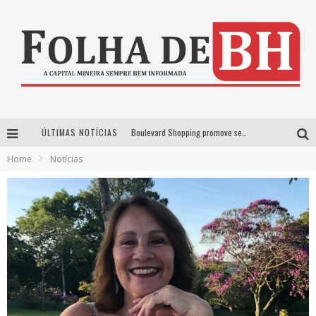
ÚLTIMAS NOTÍCIAS
Boulevard Shopping promove sessões de cinema inclusivas com Moana e Minions & Monstros, dias 25 e 29 de julho
Home
Notícias
Arena MRV se prepara para receber a 4ª edição do Ore Comigo Music Festival Festival com palco 360º inédito
Em julho, Boulevard Shopping sorteia produtos Apple aos clientes do seu Programa de Benefícios
VIASHOPPING CELEBRA O DIA DOS PAIS COM AÇÃO COMPROU-GANHOU EXCLUSIVA