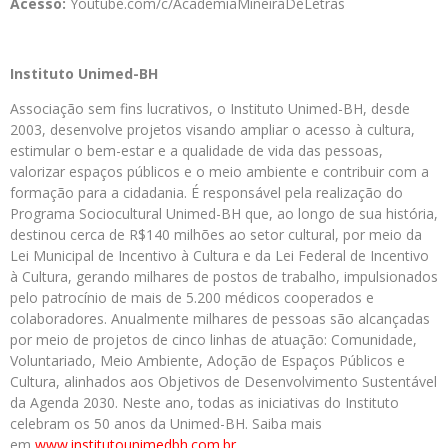
Acesso:
Youtube.com/c/
AcademiaMineiraDeLetras
Instituto Unimed-BH
Associação sem fins lucrativos, o Instituto Unimed-BH, desde
2003, desenvolve projetos visando ampliar o acesso à cultura,
estimular o bem-estar e a qualidade de vida das pessoas,
valorizar espaços públicos e o meio ambiente e contribuir com a
formação para a cidadania. É responsável pela realização do
Programa Sociocultural Unimed-BH que, ao longo de sua história,
destinou cerca de R$140 milhões ao setor cultural, por meio da
Lei Municipal de Incentivo à Cultura e da Lei Federal de Incentivo
à Cultura, gerando milhares de postos de trabalho, impulsionados
pelo patrocínio de mais de 5.200 médicos cooperados e
colaboradores. Anualmente milhares de pessoas são alcançadas
por meio de projetos de cinco linhas de atuação: Comunidade,
Voluntariado, Meio Ambiente, Adoção de Espaços Públicos e
Cultura, alinhados aos Objetivos de Desenvolvimento Sustentável
da Agenda 2030. Neste ano, todas as iniciativas do Instituto
celebram os 50 anos da Unimed-BH. Saiba mais
em
www.institutounimedbh.com.
br
.