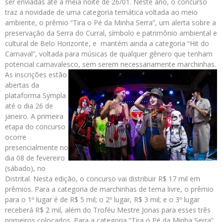
ser enviadas até a meia noite de 26/01. Neste ano, o concurso
traz a novidade de uma categoria temática voltada ao meio
ambiente, o prêmio “Tira o Pé da Minha Serra”, um alerta sobre a
preservação da Serra do Curral, símbolo e patrimônio ambiental e
cultural de Belo Horizonte, e mantém ainda a categoria “Hit do
Carnaval”, voltada para músicas de qualquer gênero que tenham
potencial carnavalesco, sem serem necessariamente marchinhas.
As inscrições estão
abertas da
plataforma Sympla
até o dia 26 de
janeiro. A primeira
etapa do concurso
ocorre
presencialmente no
dia 08 de fevereiro
(sábado), no
Distrital. Nesta edição, o concurso vai distribuir R$ 17 mil em
prêmios. Para a categoria de marchinhas de tema livre, o prêmio
para o 1º lugar é de R$ 5 mil; o 2º lugar, R$ 3 mil; e o 3º lugar
receberá R$ 2 mil, além do Troféu Mestre Jonas para esses três
primeiros colocados. Para a categoria “Tira o Pé da Minha Serra”,