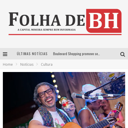
ÚLTIMAS NOTÍCIAS
Boulevard Shopping promove sessões de cinema inclusivas com Moana e Minions & Monstros, dias 25 e 29 de julho
Home
Notícias
Cultura
Arena MRV se prepara para receber a 4ª edição do Ore Comigo Music Festival Festival com palco 360º inédito
Em julho, Boulevard Shopping sorteia produtos Apple aos clientes do seu Programa de Benefícios
VIASHOPPING CELEBRA O DIA DOS PAIS COM AÇÃO COMPROU-GANHOU EXCLUSIVA