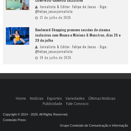
COMPROU-GANHOU EXCLUSIVA
Jornalista & Editor: Felipe de Jesus - Siga:
@felipe_jesusjornalista
31 de julho de 2026
Boulevard Shopping promove sessões de cinema
inclusivas com Moana e Minions & Monstros, dias 25 e
29 de julho
Jornalista & Editor: Felipe de Jesus - Siga:
@felipe_jesusjornalista
24 de julho de 2026
Home
Notícias
Esportes
Variedades
Últimas Notícias
Publicidade
Fale Conosco
Copyright © 2014 - 2020. All Rights Reserved.
Conteúdo Press
Grupo Conteúdo de Comunicação e Informação