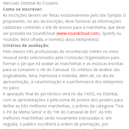
Mercado Distrital do Cruzeiro.
Como se inscrever:
As inscrições devem ser feitas exclusivamente pelo site Sympla. O
proponente, no ato da inscrição, deve fornecer as informações
cadastrais contendo o link de acesso para a marchinha, que deve
ser postada via SoundCloud (
www.soundcloud.com
), Spotify ou
Youtube, letra cifrada, e nome(s) do(s) intérprete(s).
Critérios de avaliação:
Pelo menos três profissionais de reconhecido mérito no meio
musical serão selecionados pela Comissão Organizadora para
formar o júri que irá avaliar as marchinhas e as músicas inscritas
para se tornarem o Hit do Carnaval. Os critérios de análise são
originalidade, letra, harmonia e melodia, além de, no dia da
apresentação, a caracterização e a performance dos intérpretes
no palco.
A apuração final do júri técnico será no dia 14/02, no Distrital,
com as apresentações e pela soma de pontos dos jurados para
definir as três melhores marchinhas, o prêmio da categoria “Tira
o Pé da Minha Serra” e do “Hit do Carnaval de BH”. As três
melhores marchinhas serão novamente executadas e, em
seguida, o público escolherá a ordem de premiação, por