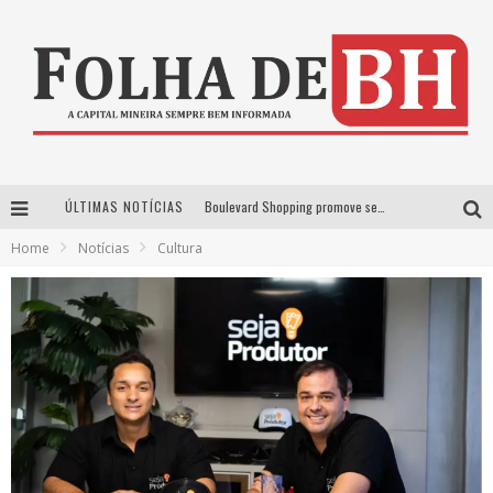
ÚLTIMAS NOTÍCIAS
Boulevard Shopping promove sessões de cinema inclusivas com Moana e Minions & Monstros, dias 25 e 29 de julho
Home
Notícias
Cultura
Arena MRV se prepara para receber a 4ª edição do Ore Comigo Music Festival Festival com palco 360º inédito
Em julho, Boulevard Shopping sorteia produtos Apple aos clientes do seu Programa de Benefícios
VIASHOPPING CELEBRA O DIA DOS PAIS COM AÇÃO COMPROU-GANHOU EXCLUSIVA