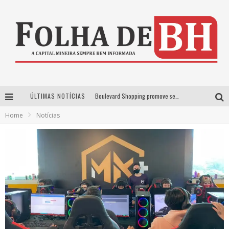
ÚLTIMAS NOTÍCIAS
Boulevard Shopping promove sessões de cinema inclusivas com Moana e Minions & Monstros, dias 25 e 29 de julho
Home
Notícias
Arena MRV se prepara para receber a 4ª edição do Ore Comigo Music Festival Festival com palco 360º inédito
Em julho, Boulevard Shopping sorteia produtos Apple aos clientes do seu Programa de Benefícios
VIASHOPPING CELEBRA O DIA DOS PAIS COM AÇÃO COMPROU-GANHOU EXCLUSIVA