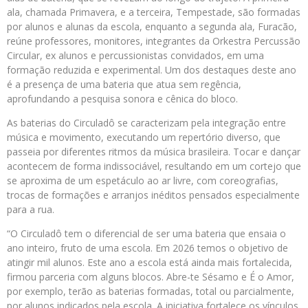
ala, chamada Primavera, e a terceira, Tempestade, são formadas
por alunos e alunas da escola, enquanto a segunda ala, Furacão,
reúne professores, monitores, integrantes da Orkestra Percussão
Circular, ex alunos e percussionistas convidados, em uma
formação reduzida e experimental. Um dos destaques deste ano
é a presença de uma bateria que atua sem regência,
aprofundando a pesquisa sonora e cênica do bloco.
As baterias do Circuladô se caracterizam pela integração entre
música e movimento, executando um repertório diverso, que
passeia por diferentes ritmos da música brasileira. Tocar e dançar
acontecem de forma indissociável, resultando em um cortejo que
se aproxima de um espetáculo ao ar livre, com coreografias,
trocas de formações e arranjos inéditos pensados especialmente
para a rua.
“O Circuladô tem o diferencial de ser uma bateria que ensaia o
ano inteiro, fruto de uma escola. Em 2026 temos o objetivo de
atingir mil alunos. Este ano a escola está ainda mais fortalecida,
firmou parceria com alguns blocos. Abre-te Sésamo e É o Amor,
por exemplo, terão as baterias formadas, total ou parcialmente,
por alunos indicados pela escola. A iniciativa fortalece os vínculos