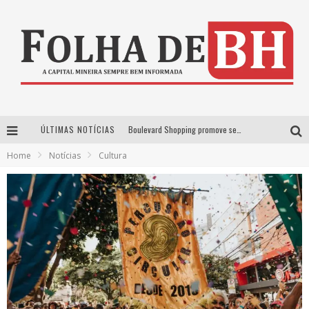
ÚLTIMAS NOTÍCIAS
Boulevard Shopping promove sessões de cinema inclusivas com Moana e Minions & Monstros, dias 25 e 29 de julho
Home
Notícias
Cultura
Arena MRV se prepara para receber a 4ª edição do Ore Comigo Music Festival Festival com palco 360º inédito
Em julho, Boulevard Shopping sorteia produtos Apple aos clientes do seu Programa de Benefícios
VIASHOPPING CELEBRA O DIA DOS PAIS COM AÇÃO COMPROU-GANHOU EXCLUSIVA