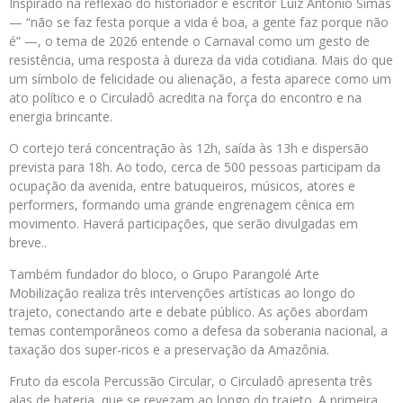
Inspirado na reflexão do historiador e escritor Luiz Antonio Simas
— “não se faz festa porque a vida é boa, a gente faz porque não
é” —, o tema de 2026 entende o Carnaval como um gesto de
resistência, uma resposta à dureza da vida cotidiana. Mais do que
um símbolo de felicidade ou alienação, a festa aparece como um
ato político e o Circuladô acredita na força do encontro e na
energia brincante.
O cortejo terá concentração às 12h, saída às 13h e dispersão
prevista para 18h. Ao todo, cerca de 500 pessoas participam da
ocupação da avenida, entre batuqueiros, músicos, atores e
performers, formando uma grande engrenagem cênica em
movimento. Haverá participações, que serão divulgadas em
breve..
Também fundador do bloco, o Grupo Parangolé Arte
Mobilização realiza três intervenções artísticas ao longo do
trajeto, conectando arte e debate público. As ações abordam
temas contemporâneos como a defesa da soberania nacional, a
taxação dos super-ricos e a preservação da Amazônia.
Fruto da escola Percussão Circular, o Circuladô apresenta três
alas de bateria, que se revezam ao longo do trajeto. A primeira