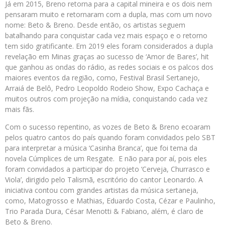
Já em 2015, Breno retorna para a capital mineira e os dois nem
pensaram muito e retornaram com a dupla, mas com um novo
nome: Beto & Breno. Desde então, os artistas seguem
batalhando para conquistar cada vez mais espaço e o retorno
tem sido gratificante. Em 2019 eles foram considerados a dupla
revelação em Minas graças ao sucesso de ‘Amor de Bares’, hit
que ganhou as ondas do rádio, as redes sociais e os palcos dos
maiores eventos da região, como, Festival Brasil Sertanejo,
Arraiá de Belô, Pedro Leopoldo Rodeio Show, Expo Cachaça e
muitos outros com projeção na mídia, conquistando cada vez
mais fãs.
Com o sucesso repentino, as vozes de Beto & Breno ecoaram
pelos quatro cantos do país quando foram convidados pelo SBT
para interpretar a música ‘Casinha Branca’, que foi tema da
novela Cúmplices de um Resgate. E não para por aí, pois eles
foram convidados a participar do projeto ‘Cerveja, Churrasco e
Viola’, dirigido pelo Talismã, escritório do cantor Leonardo. A
iniciativa contou com grandes artistas da música sertaneja,
como, Matogrosso e Mathias, Eduardo Costa, Cézar e Paulinho,
Trio Parada Dura, César Menotti & Fabiano, além, é claro de
Beto & Breno.