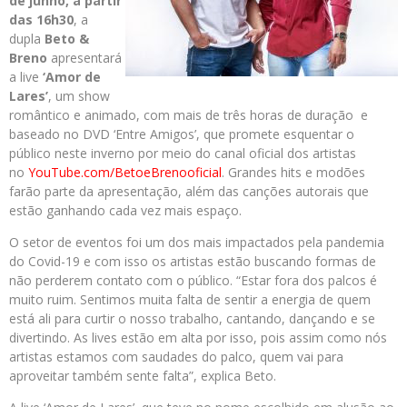
de junho, a partir
das 16h30
, a
dupla
Beto &
Breno
apresentará
a live
‘Amor de
Lares’
, um show
romântico e animado, com mais de três horas de duração e
baseado no DVD ‘Entre Amigos’, que promete esquentar o
público neste inverno por meio do canal oficial dos artistas
no
YouTube.com/BetoeBrenooficial
. Grandes hits e modões
farão parte da apresentação, além das canções autorais que
estão ganhando cada vez mais espaço.
O setor de eventos foi um dos mais impactados pela pandemia
do Covid-19 e com isso os artistas estão buscando formas de
não perderem contato com o público. “Estar fora dos palcos é
muito ruim. Sentimos muita falta de sentir a energia de quem
está ali para curtir o nosso trabalho, cantando, dançando e se
divertindo. As lives estão em alta por isso, pois assim como nós
artistas estamos com saudades do palco, quem vai para
aproveitar também sente falta”, explica Beto.