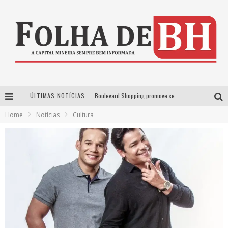
Boulevard Shopping promove sessões de cinema inclusivas com Moana e Minions & Monstros, dias 25 e 29 de julho
ÚLTIMAS NOTÍCIAS
Arena MRV se prepara para receber a 4ª edição do Ore Comigo Music Festival Festival com palco 360º inédito
Home
Notícias
Cultura
Em julho, Boulevard Shopping sorteia produtos Apple aos clientes do seu Programa de Benefícios
VIASHOPPING CELEBRA O DIA DOS PAIS COM AÇÃO COMPROU-GANHOU EXCLUSIVA