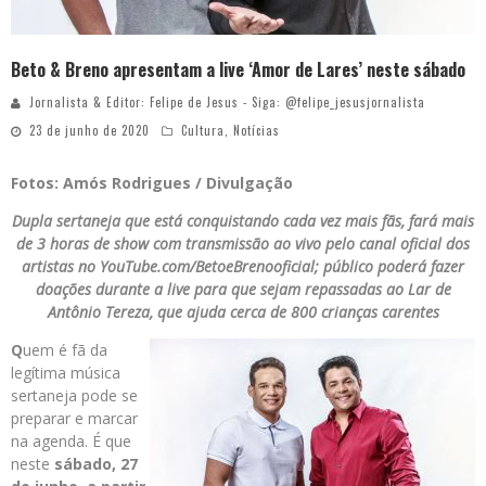
Beto & Breno apresentam a live ‘Amor de Lares’ neste sábado
Jornalista & Editor: Felipe de Jesus - Siga: @felipe_jesusjornalista
23 de junho de 2020
Cultura
,
Notícias
Fotos: Amós Rodrigues / Divulgação
Dupla sertaneja que está conquistando cada vez mais fãs, fará mais
de 3 horas de show com transmissão ao vivo pelo canal oficial dos
artistas no YouTube.com/BetoeBrenooficial; público poderá fazer
doações durante a live para que sejam repassadas ao Lar de
Antônio Tereza, que ajuda cerca de 800 crianças carentes
Q
uem é fã da
legítima música
sertaneja pode se
preparar e marcar
na agenda. É que
neste
sábado, 27