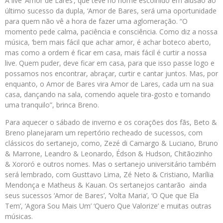
A live ‘Amor de Lares’, que teve no nome escolhido em alusão ao
último sucesso da dupla, ‘Amor de Bares, será uma oportunidade
para quem não vê a hora de fazer uma aglomeração. “O
momento pede calma, paciência e consciência. Como diz a nossa
música, ‘bem mais fácil que achar amor, é achar boteco aberto,
mas como a ordem é ficar em casa, mais fácil é curtir a nossa
live. Quem puder, deve ficar em casa, para que isso passe logo e
possamos nos encontrar, abraçar, curtir e cantar juntos. Mas, por
enquanto, o Amor de Bares vira Amor de Lares, cada um na sua
casa, dançando na sala, comendo aquele tira-gosto e tomando
uma tranquilo”, brinca Breno.
Para aquecer o sábado de inverno e os corações dos fãs, Beto &
Breno planejaram um repertório recheado de sucessos, com
clássicos do sertanejo, como, Zezé di Camargo & Luciano, Bruno
& Marrone, Leandro & Leonardo, Édson & Hudson, Chitãozinho
& Xororó e outros nomes. Mas o sertanejo universitário também
será lembrado, com Gusttavo Lima, Zé Neto & Cristiano, Marília
Mendonça e Matheus & Kauan. Os sertanejos cantarão ainda
seus sucessos ‘Amor de Bares’, ‘Volta Maria’, ‘O Que que Ela
Tem’, ‘Agora Sou Mais Um’ ‘Quero Que Valorize’ e muitas outras
músicas.