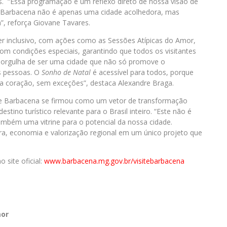
is. “Essa programação é um reflexo direto de nossa visão de
e Barbacena não é apenas uma cidade acolhedora, mas
”, reforça Giovane Tavares.
er inclusivo, com ações como as Sessões Atípicas do Amor,
om condições especiais, garantindo que todos os visitantes
 orgulha de ser uma cidade que não só promove o
s pessoas. O
Sonho de Natal
é acessível para todos, porque
a coração, sem exceções”, destaca Alexandre Braga.
de Barbacena se firmou como um vetor de transformação
tino turístico relevante para o Brasil inteiro. “Este não é
ambém uma vitrine para o potencial da nossa cidade.
ra, economia e valorização regional em um único projeto que
 site oficial:
www.barbacena.mg.gov.br/
visitebarbacena
mor