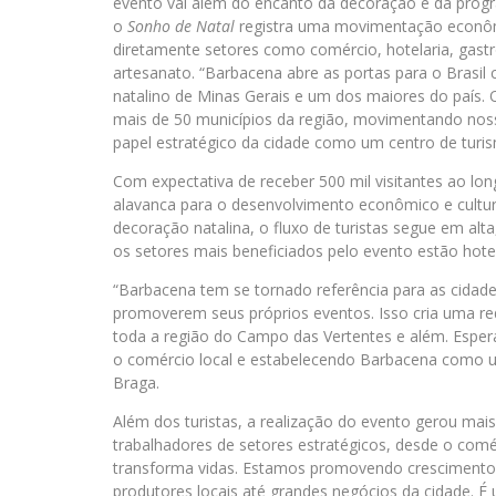
evento vai além do encanto da decoração e da progra
o
Sonho de Natal
registra uma movimentação econôm
diretamente setores como comércio, hotelaria, gast
artesanato. “Barbacena abre as portas para o Brasil 
natalino de Minas Gerais e um dos maiores do país. O
mais de 50 municípios da região, movimentando nos
papel estratégico da cidade como um centro de turis
Com expectativa de receber 500 mil visitantes ao l
alavanca para o desenvolvimento econômico e cultur
decoração natalina, o fluxo de turistas segue em alt
os setores mais beneficiados pelo evento estão hote
“Barbacena tem se tornado referência para as cidade
promoverem seus próprios eventos. Isso cria uma red
toda a região do Campo das Vertentes e além. Espe
o comércio local e estabelecendo Barbacena como um
Braga.
Além dos turistas, a realização do evento gerou mai
trabalhadores de setores estratégicos, desde o comé
transforma vidas. Estamos promovendo crescimento 
produtores locais até grandes negócios da cidade.