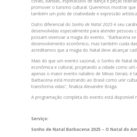
corais, bandas, espetáculos de dança e peças teatra
promover o turismo cultural. Queremos mostrar qu
também um polo de criatividade e expressão artística
Outro diferencial do
Sonho de Natal 2025
é seu carát
desenvolvidas especialmente para atender pessoas c
possam vivenciar a magia do evento. “Barbacena se
desenvolvimento econômico, mas também cuida da
acreditamos que a magia do Natal deve alcançar cad
Mais do que um evento sazonal, o Sonho de Natal 
econômica e cultural, projetando a cidade como um des
apenas o maior evento natalino de Minas Gerais; é t
Barbacena está mostrando ao Brasil como unir cultu
transforma vidas”, finaliza Alexandre Braga.
A programação completa do evento está disponível no
Serviço:
Sonho de Natal Barbacena 2025 – O Natal do A