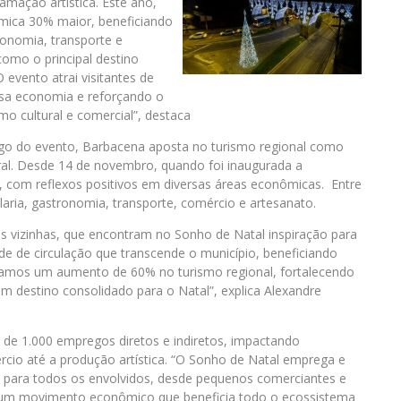
mação artística. Este ano,
ica 30% maior, beneficiando
ronomia, transporte e
como o principal destino
 evento atrai visitantes de
sa economia e reforçando o
mo cultural e comercial”, destaca
ongo do evento, Barbacena aposta no turismo regional como
al. Desde 14 de novembro, quando foi inaugurada a
a, com reflexos positivos em diversas áreas econômicas. Entre
laria, gastronomia, transporte, comércio e artesanato.
s vizinhas, que encontram no Sonho de Natal inspiração para
e de circulação que transcende o município, beneficiando
ramos um aumento de 60% no turismo regional, fortalecendo
 destino consolidado para o Natal”, explica Alexandre
s de 1.000 empregos diretos e indiretos, impactando
rcio até a produção artística. “O Sonho de Natal emprega e
para todos os envolvidos, desde pequenos comerciantes e
 É um movimento econômico que beneficia todo o ecossistema