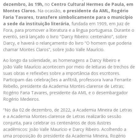
dezembro, às 19h,
no
Centro Cultural Hermes de Paula, em
Montes Claros.
Na ocasião,
o presidente da AML, Rogério
Faria Tavares
,
transfere simbolicamente para o município
a sede da instituição literária
, fundada em 1909, em Juiz de
Fora, para promover a literatura e a língua portuguesa. Durante o
evento, será lançado o livro “Darcy Ribeiro: centenário”, sobre
Darcy, e haverá o relançamento do livro “O homem que poderia
chamar Montes Claros”, sobre João Valle Maurício.
Ao longo da solenidade, as homenagens a Darcy Ribeiro e
João Valle Maurício acontecem por meio de leituras de trechos de
suas obras e reflexões sobre a importância dos escritores.
Participam das celebrações a anfitriã, professora Ivana Ferrante
Rebello, presidente da Academia Montes-clarense de Letras;
Rogério Faria Tavares, presidente da AML e o desembargador
Rogério Medeiros.
“No dia 02 de dezembro, de 2022, a Academia Mineira de Letras
e a Academia Montes-clarense de Letras realizarão sessão
conjunta, para celebrar os centenários de dois ilustres
acadêmicos: João Valle Maurício e Darcy Ribeiro. Acolhendo a
uma proposição do presidente da Academia Mineira, Rogério