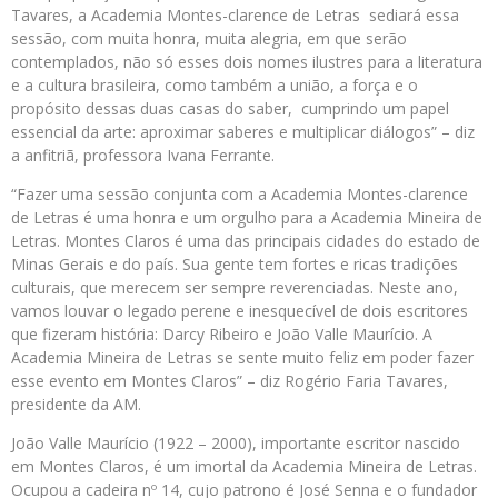
Tavares, a Academia Montes-clarence de Letras sediará essa
sessão, com muita honra, muita alegria, em que serão
contemplados, não só esses dois nomes ilustres para a literatura
e a cultura brasileira, como também a união, a força e o
propósito dessas duas casas do saber, cumprindo um papel
essencial da arte: aproximar saberes e multiplicar diálogos” – diz
a anfitriã, professora Ivana Ferrante.
“Fazer uma sessão conjunta com a Academia Montes-clarence
de Letras é uma honra e um orgulho para a Academia Mineira de
Letras. Montes Claros é uma das principais cidades do estado de
Minas Gerais e do país. Sua gente tem fortes e ricas tradições
culturais, que merecem ser sempre reverenciadas. Neste ano,
vamos louvar o legado perene e inesquecível de dois escritores
que fizeram história: Darcy Ribeiro e João Valle Maurício. A
Academia Mineira de Letras se sente muito feliz em poder fazer
esse evento em Montes Claros” – diz Rogério Faria Tavares,
presidente da AM.
João Valle Maurício (1922 – 2000), importante escritor nascido
em Montes Claros, é um imortal da Academia Mineira de Letras.
Ocupou a cadeira nº 14, cujo patrono é José Senna e o fundador