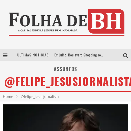
ÚLTIMAS NOTÍCIAS
VIASHOPPING CELEBRA O DIA DOS PAIS COM AÇÃO COMPROU-GANHOU EXCLUSIVA
Boulevard Shopping promove sessões de cinema inclusivas com Moana e Minions & Monstros, dias 25 e 29 de julho
ASSUNTOS
@FELIPE_JESUSJORNALIST
Arena MRV se prepara para receber a 4ª edição do Ore Comigo Music Festival Festival com palco 360º inédito
Em julho, Boulevard Shopping sorteia produtos Apple aos clientes do seu Programa de Benefícios
Home
@felipe_jesusjornalista